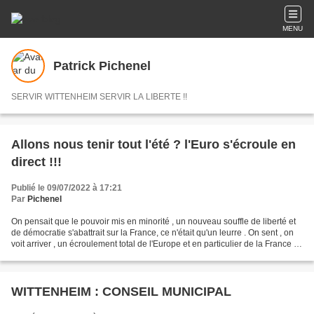
MENU
Patrick Pichenel
SERVIR WITTENHEIM SERVIR LA LIBERTE !!
Allons nous tenir tout l'été ? l'Euro s'écroule en
direct !!!
Publié le 09/07/2022 à 17:21
Par
Pichenel
On pensait que le pouvoir mis en minorité , un nouveau souffle de liberté et
de démocratie s'abattrait sur la France, ce n'était qu'un leurre . On sent , on
voit arriver , un écroulement total de l'Europe et en particulier de la France .
Bruno le Maire...
WITTENHEIM : CONSEIL MUNICIPAL