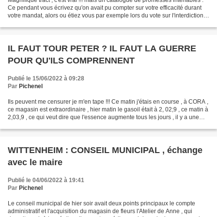
Magnifique tract , c'est vrai !!! mais un catalogue de promesses intenables .
Ce pendant vous écrivez qu'on avait pu compter sur votre efficacité durant
votre mandat, alors ou étiez vous par exemple lors du vote sur l'interdiction
du glyphosate pesticide...
IL FAUT TOUR PETER ? IL FAUT LA GUERRE
POUR QU'ILS COMPRENNENT
Publié le 15/06/2022 à 09:28
Par
Pichenel
Ils peuvent me censurer je m'en tape !!! Ce matin j'étais en course , à CORA ,
ce magasin est extraordinaire , hier matin le gasoil était à 2, 02;9 , ce matin à
2,03,9 , ce qui veut dire que l'essence augmente tous les jours , il y a une
spéculation incroyable...
WITTENHEIM : CONSEIL MUNICIPAL , échange
avec le maire
Publié le 04/06/2022 à 19:41
Par
Pichenel
Le conseil municipal de hier soir avait deux points principaux le compte
administratif et l'acquisition du magasin de fleurs l'Atelier de Anne , qui