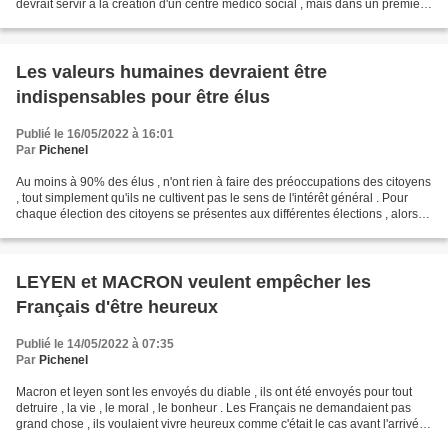
devrait servir à la création d'un centre médico social , mais dans un premier
temps il servira à la relocalisation...
Les valeurs humaines devraient être
indispensables pour être élus
Publié le 16/05/2022 à 16:01
Par
Pichenel
Au moins à 90% des élus , n'ont rien à faire des préoccupations des citoyens
, tout simplement qu'ils ne cultivent pas le sens de l'intérêt général . Pour
chaque élection des citoyens se présentes aux différentes élections , alors
même qu'ils ne savent...
LEYEN et MACRON veulent empêcher les
Français d'être heureux
Publié le 14/05/2022 à 07:35
Par
Pichenel
Macron et leyen sont les envoyés du diable , ils ont été envoyés pour tout
detruire , la vie , le moral , le bonheur . Les Français ne demandaient pas
grand chose , ils voulaient vivre heureux comme c'était le cas avant l'arrivée
des deux phénomènes ....