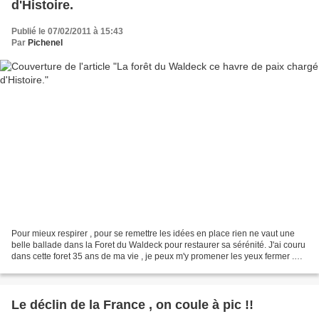
d'Histoire.
Publié le 07/02/2011 à 15:43
Par
Pichenel
Pour mieux respirer , pour se remettre les idées en place rien ne vaut une
belle ballade dans la Foret du Waldeck pour restaurer sa sérénité. J'ai couru
dans cette foret 35 ans de ma vie , je peux m'y promener les yeux fermer .
Mais en faite en parcourant...
Le déclin de la France , on coule à pic !!