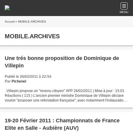
MENU
Accueil
» MOBILE.ARCHIVES
MOBILE.ARCHIVES
Une trés bonne proposition de Dominique de
Villepin
Publié le 26/02/2011 à 22:54
Par
Pichenel
. Villepin propose un "revenu citoyen" AFP 26/02/2011 | Mise à jour : 15:01
Réactions ( 115 ) L'ancien premier ministre Dominique de Villepin déclare
vouloir "proposer une refondation française", avec notamment l'instauration
d'un "revenu citoyen fixé...
19-20 Février 2011 : Championnats de France
Elite en Salle - Aubière (AUV)