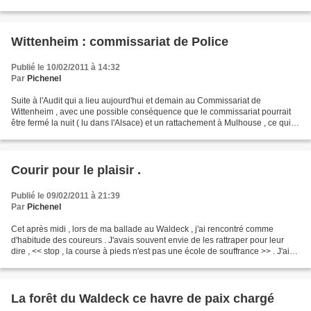
publiques qui devraient lui...
Wittenheim : commissariat de Police
Publié le 10/02/2011 à 14:32
Par
Pichenel
Suite à l'Audit qui a lieu aujourd'hui et demain au Commissariat de
Wittenheim , avec une possible conséquence que le commissariat pourrait
être fermé la nuit ( lu dans l'Alsace) et un rattachement à Mulhouse , ce qui
serait en définitive une fermeture...
Courir pour le plaisir .
Publié le 09/02/2011 à 21:39
Par
Pichenel
Cet après midi , lors de ma ballade au Waldeck , j'ai rencontré comme
d'habitude des coureurs . J'avais souvent envie de les rattraper pour leur
dire , << stop , la course à pieds n'est pas une école de souffrance >> . J'ai
ainsi croisé une dame qui était...
La forêt du Waldeck ce havre de paix chargé