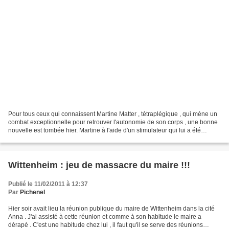
Pour tous ceux qui connaissent Martine Matter , tétraplégique , qui mène un
combat exceptionnelle pour retrouver l'autonomie de son corps , une bonne
nouvelle est tombée hier. Martine à l'aide d'un stimulateur qui lui a été
implanté il y a quelques mois...
Wittenheim : jeu de massacre du maire !!!
Publié le 11/02/2011 à 12:37
Par
Pichenel
Hier soir avait lieu la réunion publique du maire de Wittenheim dans la cité
Anna . J'ai assisté à cette réunion et comme à son habitude le maire a
dérapé . C'est une habitude chez lui , il faut qu'il se serve des réunions