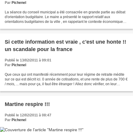
Par
Pichenel
La séance du conseil municipal a été consacrée en grande partie au débat
d'orientation budgétaire. Le maire a présenté le rapport relatif aux
orientations budgétaires de la ville , en rappelant le contexte économique
qui se son propre avis impacte le...
Si cette information est vraie , c'est une honte !!
un scandale pour la france
Publié le 13/02/2011 à 09:01
Par
Pichenel
Que ceux qui ont manifesté récemment pour leur régime de retraite médite
sur ce qui est décrit ici. 0 année de cotisations, et une rente de plus de 700 €
/ mois, ... mais pour ça, il faut être étranger ! Allez donc vérifier, on leur
expliqu... e tout...
Martine respire !!!
Publié le 12/02/2011 à 08:47
Par
Pichenel