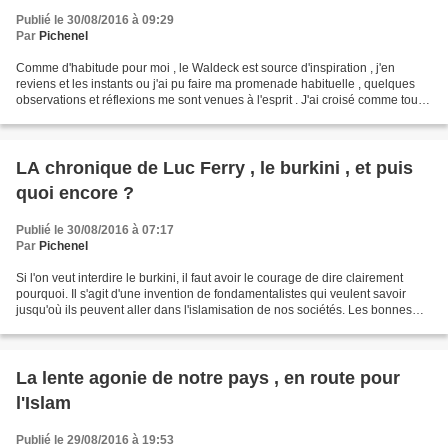
Publié le 30/08/2016 à 09:29
Par
Pichenel
Comme d'habitude pour moi , le Waldeck est source d'inspiration , j'en
reviens et les instants ou j'ai pu faire ma promenade habituelle , quelques
observations et réflexions me sont venues à l'esprit . J'ai croisé comme tous
les jours de paisibles promeneurs...
LA chronique de Luc Ferry , le burkini , et puis
quoi encore ?
Publié le 30/08/2016 à 07:17
Par
Pichenel
Si l'on veut interdire le burkini, il faut avoir le courage de dire clairement
pourquoi. Il s'agit d'une invention de fondamentalistes qui veulent savoir
jusqu'où ils peuvent aller dans l'islamisation de nos sociétés. Les bonnes
âmes s'interrogent: faut-il...
La lente agonie de notre pays , en route pour
l'Islam
Publié le 29/08/2016 à 19:53