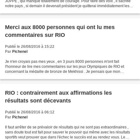
JUPPE , qui manque totalement de courage. Pour faire des voix , il sacrifie
notre pays , si demain il devenait président je quitterai immédiatement les
Républicains . Nous voyons bien que...
Merci aux 8000 personnes qui ont lu mes
commentaires sur RIO
Publié le 26/08/2016 à 15:22
Par
Pichenel
Je n'en croyais pas mes yeux , en 3 jours 8000 personnes m'ont fait
l'honneur de lire mes commentaires sur les jeux Olympiques de RIO et
concernant la médaille de bronze de Mekhissi . Je pensais que mon
compteur s'était emballé mais non , il s'agit bien...
RIO : contrairement aux affirmations les
résultats sont décevants
Publié le 26/08/2016 à 06:12
Par
Pichenel
Il faut arrêter de se prévaloir de résultats qui ne sont pas extraordinaires ,
sans doute tout est fait pour sauver le pouvoir qui même avec les résultats
sportifs veut prouver que dans l'échec le succès est au rendez vous. Le