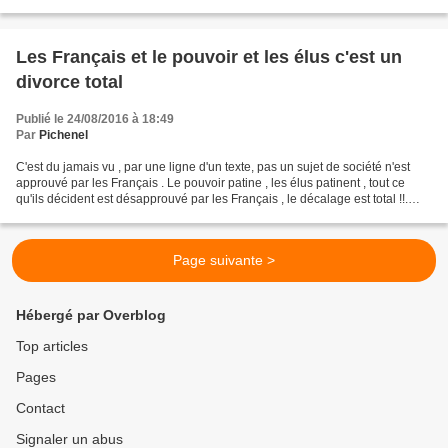
du Général de Gaulle . Chirac...
Les Français et le pouvoir et les élus c'est un
divorce total
Publié le 24/08/2016 à 18:49
Par
Pichenel
C'est du jamais vu , par une ligne d'un texte, pas un sujet de société n'est
approuvé par les Français . Le pouvoir patine , les élus patinent , tout ce
qu'ils décident est désapprouvé par les Français , le décalage est total !!.
Tous les jours j'écris...
Page suivante >
Hébergé par Overblog
Top articles
Pages
Contact
Signaler un abus