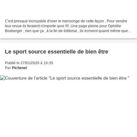
C'est presque incroyable d'oser le mensonge de cette façon . Pour vendre
leur revue ils feraient n'importe quoi !!!!. Une page pleine pour Ophélie
Boxberger , rien que ça , à la fin de éditorial , ils écrivent quand même que
<< la question de la culpabilité...
Le sport source essentielle de bien être
Publié le 27/01/2020 à 10:35
Par
Pichenel