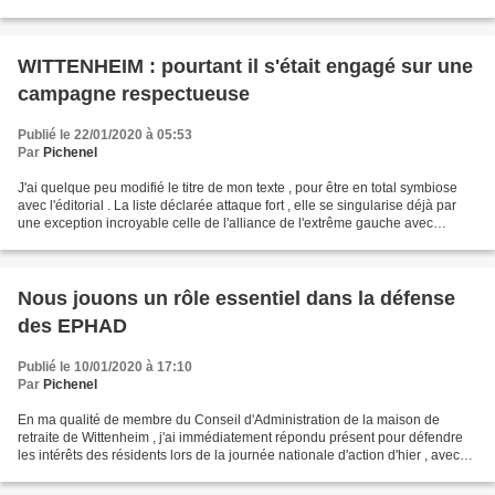
avec les valeurs pour...
WITTENHEIM : pourtant il s'était engagé sur une
campagne respectueuse
Publié le 22/01/2020 à 05:53
Par
Pichenel
J'ai quelque peu modifié le titre de mon texte , pour être en total symbiose
avec l'éditorial . La liste déclarée attaque fort , elle se singularise déjà par
une exception incroyable celle de l'alliance de l'extrême gauche avec
l'extrême droite , du jamais...
Nous jouons un rôle essentiel dans la défense
des EPHAD
Publié le 10/01/2020 à 17:10
Par
Pichenel
En ma qualité de membre du Conseil d'Administration de la maison de
retraite de Wittenheim , j'ai immédiatement répondu présent pour défendre
les intérêts des résidents lors de la journée nationale d'action d'hier , avec
mes collègues . Etre présent était...