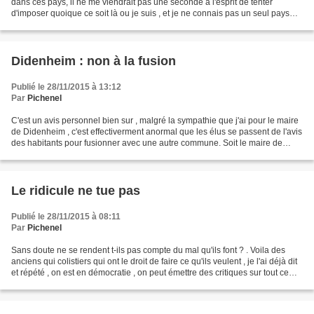
dans ces pays, il ne me viendrait pas une seconde à l'esprit de tenter
d'imposer quoique ce soit là ou je suis , et je ne connais pas un seul pays
qui accepterait qu'on lui...
Didenheim : non à la fusion
Publié le 28/11/2015 à 13:12
Par
Pichenel
C'est un avis personnel bien sur , malgré la sympathie que j'ai pour le maire
de Didenheim , c'est effectiverment anormal que les élus se passent de l'avis
des habitants pour fusionner avec une autre commune. Soit le maire de
Didenheim avant les municipales...
Le ridicule ne tue pas
Publié le 28/11/2015 à 08:11
Par
Pichenel
Sans doute ne se rendent t-ils pas compte du mal qu'ils font ? . Voila des
anciens qui colistiers qui ont le droit de faire ce qu'ils veulent , je l'ai déjà dit
et répété , on est en démocratie , on peut émettre des critiques sur tout ce
qu'on veut ,...