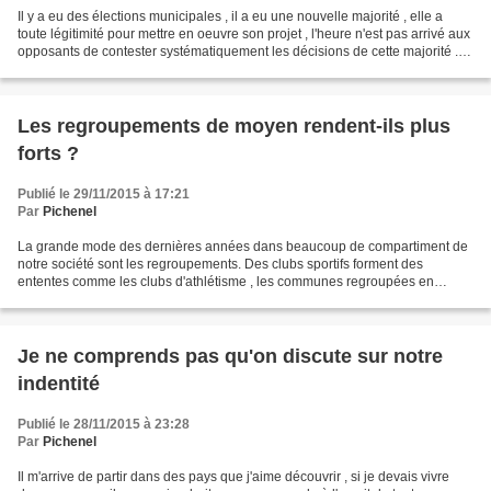
Il y a eu des élections municipales , il a eu une nouvelle majorité , elle a
toute légitimité pour mettre en oeuvre son projet , l'heure n'est pas arrivé aux
opposants de contester systématiquement les décisions de cette majorité .
Des colistiers que...
Les regroupements de moyen rendent-ils plus
forts ?
Publié le 29/11/2015 à 17:21
Par
Pichenel
La grande mode des dernières années dans beaucoup de compartiment de
notre société sont les regroupements. Des clubs sportifs forment des
ententes comme les clubs d'athlétisme , les communes regroupées en
intercommunalité ou même les paroisse regroupées...
Je ne comprends pas qu'on discute sur notre
indentité
Publié le 28/11/2015 à 23:28
Par
Pichenel
Il m'arrive de partir dans des pays que j'aime découvrir , si je devais vivre