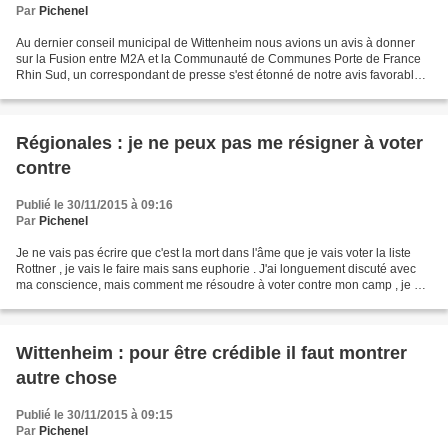
Par
Pichenel
Au dernier conseil municipal de Wittenheim nous avions un avis à donner
sur la Fusion entre M2A et la Communauté de Communes Porte de France
Rhin Sud, un correspondant de presse s'est étonné de notre avis favorable à
cette fusion , puisque dans le débat...
Régionales : je ne peux pas me résigner à voter
contre
Publié le 30/11/2015 à 09:16
Par
Pichenel
Je ne vais pas écrire que c'est la mort dans l'âme que je vais voter la liste
Rottner , je vais le faire mais sans euphorie . J'ai longuement discuté avec
ma conscience, mais comment me résoudre à voter contre mon camp , je ne
suis pas un salaud . J'ai...
Wittenheim : pour être crédible il faut montrer
autre chose
Publié le 30/11/2015 à 09:15
Par
Pichenel