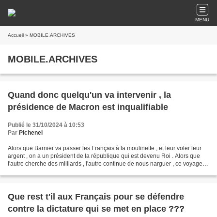
MENU
Accueil
» MOBILE.ARCHIVES
MOBILE.ARCHIVES
Quand donc quelqu'un va intervenir , la
présidence de Macron est inqualifiable
Publié le 31/10/2024 à 10:53
Par
Pichenel
Alors que Barnier va passer les Français à la moulinette , et leur voler leur
argent , on a un président de la république qui est devenu Roi . Alors que
l'autre cherche des milliards , l'autre continue de nous narguer , ce voyage
au Maroc est indécent...
Que rest t'il aux Français pour se défendre
contre la dictature qui se met en place ???