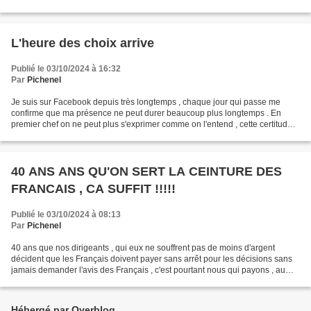
collectivités à continuer de croitre...
L'heure des choix arrive
Publié le 03/10/2024 à 16:32
Par
Pichenel
Je suis sur Facebook depuis très longtemps , chaque jour qui passe me
confirme que ma présence ne peut durer beaucoup plus longtemps . En
premier chef on ne peut plus s'exprimer comme on l'entend , cette certitude
touche notre société dans tous les domaines...
40 ANS ANS QU'ON SERT LA CEINTURE DES
FRANCAIS , CA SUFFIT !!!!!
Publié le 03/10/2024 à 08:13
Par
Pichenel
40 ans que nos dirigeants , qui eux ne souffrent pas de moins d'argent
décident que les Français doivent payer sans arrêt pour les décisions sans
jamais demander l'avis des Français , c'est pourtant nous qui payons , au
non de quoi on doit fermer nos...
Hébergé par Overblog