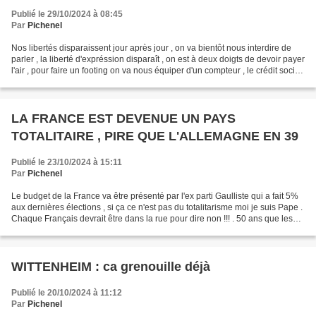
Publié le 29/10/2024 à 08:45
Par
Pichenel
Nos libertés disparaissent jour après jour , on va bientôt nous interdire de
parler , la liberté d'expréssion disparaît , on est à deux doigts de devoir payer
l'air , pour faire un footing on va nous équiper d'un compteur , le crédit social
à la chinoise...
LA FRANCE EST DEVENUE UN PAYS
TOTALITAIRE , PIRE QUE L'ALLEMAGNE EN 39
Publié le 23/10/2024 à 15:11
Par
Pichenel
Le budget de la France va être présenté par l'ex parti Gaulliste qui a fait 5%
aux dernières élections , si ça ce n'est pas du totalitarisme moi je suis Pape .
Chaque Français devrait être dans la rue pour dire non !!! . 50 ans que les
Français votent...
WITTENHEIM : ca grenouille déjà
Publié le 20/10/2024 à 11:12
Par
Pichenel