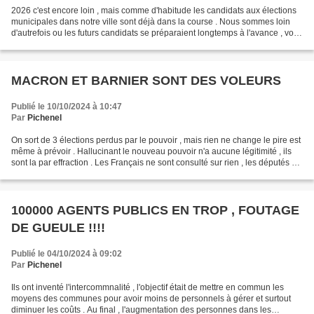
2026 c'est encore loin , mais comme d'habitude les candidats aux élections
municipales dans notre ville sont déjà dans la course . Nous sommes loin
d'autrefois ou les futurs candidats se préparaient longtemps à l'avance , voir
des années pour bien s'enraciner...
MACRON ET BARNIER SONT DES VOLEURS
Publié le 10/10/2024 à 10:47
Par
Pichenel
On sort de 3 élections perdus par le pouvoir , mais rien ne change le pire est
même à prévoir . Hallucinant le nouveau pouvoir n'a aucune légitimité , ils
sont la par effraction . Les Français ne sont consulté sur rien , les députés et
sénateurs sont...
100000 AGENTS PUBLICS EN TROP , FOUTAGE
DE GUEULE !!!!
Publié le 04/10/2024 à 09:02
Par
Pichenel
Ils ont inventé l'intercommnalité , l'objectif était de mettre en commun les
moyens des communes pour avoir moins de personnels à gérer et surtout
diminuer les coûts . Au final , l'augmentation des personnes dans les