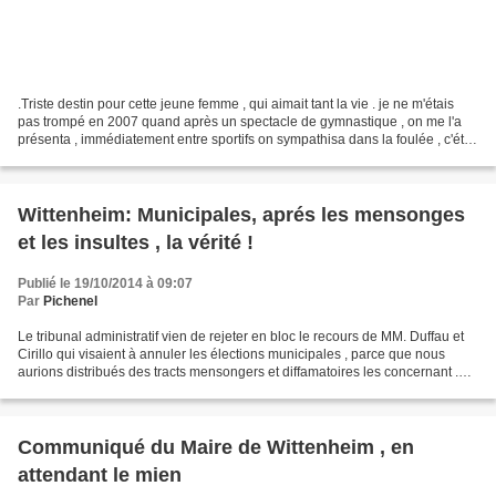
.Triste destin pour cette jeune femme , qui aimait tant la vie . je ne m'étais
pas trompé en 2007 quand après un spectacle de gymnastique , on me l'a
présenta , immédiatement entre sportifs on sympathisa dans la foulée , c'était
au moment ou je préparais...
Wittenheim: Municipales, aprés les mensonges
et les insultes , la vérité !
Publié le 19/10/2014 à 09:07
Par
Pichenel
Le tribunal administratif vien de rejeter en bloc le recours de MM. Duffau et
Cirillo qui visaient à annuler les élections municipales , parce que nous
aurions distribués des tracts mensongers et diffamatoires les concernant .
MM. Duffau et Cirillo ont...
Communiqué du Maire de Wittenheim , en
attendant le mien