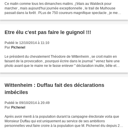
Ce matin comme tous les dimanches matins , j'étais au Waldeck pour
marcher , mais aujourd'hui journée exceptionnelle , le trail de Mulhouse
passait dans la forêt . PLus de 750 coureurs magnifique spectacle , je me
suis replongé dans mon milieu adoré ,...
Etre élu c'est pas faire le guignol !!!
Publié le 12/10/2014 à 11:10
Par
Pichenel
Le président du chevalement Théodore de Wittenheim , se croit malin en
faisant de la provocation , pourquoi écrire dans le journal " venez faire une
photo avant que le maire ne le fasse enlever " déclaration inutile, bête et
méchante . ce monsieur qui...
Wittenheim : Duffau fait des déclarations
imbéciles
Publié le 09/10/2014 à 20:49
Par
Pichenel
Après avoir menti à la population durant la campagne électorale voila que
Monsieur Duffau qui est uniquement au service de ses ambitions
personnelles veut faire croire à la population que M. Pichenel élu depuis 20