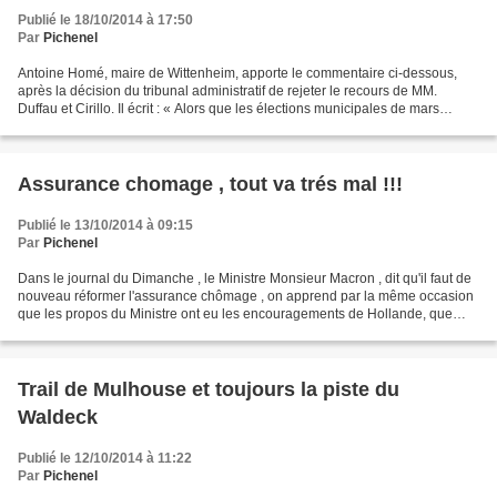
Publié le 18/10/2014 à 17:50
Par
Pichenel
Antoine Homé, maire de Wittenheim, apporte le commentaire ci-dessous,
après la décision du tribunal administratif de rejeter le recours de MM.
Duffau et Cirillo. Il écrit : « Alors que les élections municipales de mars
dernier se sont soldées par une...
Assurance chomage , tout va trés mal !!!
Publié le 13/10/2014 à 09:15
Par
Pichenel
Dans le journal du Dimanche , le Ministre Monsieur Macron , dit qu'il faut de
nouveau réformer l'assurance chômage , on apprend par la même occasion
que les propos du Ministre ont eu les encouragements de Hollande, que
celui-ci a lu et relu le texte de...
Trail de Mulhouse et toujours la piste du
Waldeck
Publié le 12/10/2014 à 11:22
Par
Pichenel