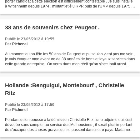
porter candidat à cette élection est difficilement contestable . Je suis installé
à Wittenheim depuis 1974 , militant et élu RPR puis de l'UMP depuis 1975 ,
élu de Wittenheim depuis...
38 ans de souvenirs chez Peugeot .
Publié le 23/05/2012 à 19:55
Par
Pichenel
Au moment ou on fête les 50 ans de Peugeot et puisqu'on vient pas me voir ,
je vais évoquer mon aventure de 38 années de bons et loyaux services dans
cette grande entreprise . On verra dans mon récit qu'on s'occupait aussi
d'autre chose que de fabriquer...
Hollande :Benguigui, Montebourf , Christelle
Ritz
Publié le 23/05/2012 à 17:50
Par
Pichenel
Pendant qu'on pousse à la démission Christelle Ritz , une adjointe qui s'est
dévouée sans compter au service des Mulhousiens , il serait plus important
de s'occuper des choses graves qui se passent dans notre pays. Madame
Benguigui ministre délégué déclare...