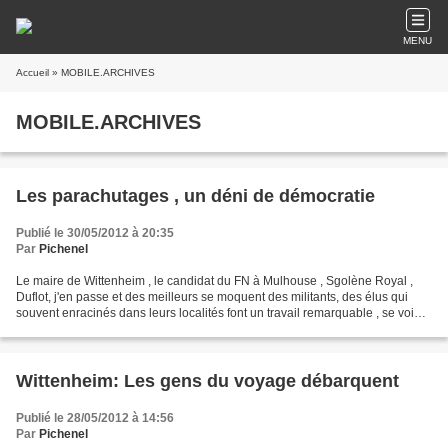
MENU
Accueil
» MOBILE.ARCHIVES
MOBILE.ARCHIVES
Les parachutages , un déni de démocratie
Publié le 30/05/2012 à 20:35
Par
Pichenel
Le maire de Wittenheim , le candidat du FN à Mulhouse , Sgolène Royal ,
Duflot, j'en passe et des meilleurs se moquent des militants, des élus qui
souvent enracinés dans leurs localités font un travail remarquable , se voient
jetés au piquet parce que...
Wittenheim: Les gens du voyage débarquent
Publié le 28/05/2012 à 14:56
Par
Pichenel