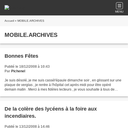
MENU
Accueil
» MOBILE.ARCHIVES
MOBILE.ARCHIVES
Bonnes Fêtes
Publié le 18/12/2008 à 10:43
Par
Pichenel
Je suis désolé, je me suis cassél'épaule dimanche soir , en glissant sur une
plaque de verglas , je rentre à l'hôpital cet après midi pour être opéré
demain matin . Merci à mes fidèles lecteurs , je vous souhaite à tous de
bonnes fêtes et vous donne rendez...
De la colère des lycéens à la foire aux
incendiaires.
Publié le 13/12/2008 à 14:46