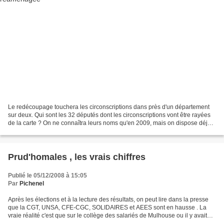
Le redécoupage touchera les circonscriptions dans près d'un département
sur deux. Qui sont les 32 députés dont les circonscriptions vont être rayées
de la carte ? On ne connaîtra leurs noms qu'en 2009, mais on dispose déjà
de la liste des 40 départements...
Prud'homales , les vrais chiffres
Publié le 05/12/2008 à 15:05
Par
Pichenel
Après les élections et à la lecture des résultats, on peut lire dans la presse
que la CGT, UNSA, CFE-CGC, SOLIDAIRES et AEES sont en hausse . La
vraie réalité c'est que sur le collège des salariés de Mulhouse ou il y avait
132669 inscrits, on s'aperçoit...