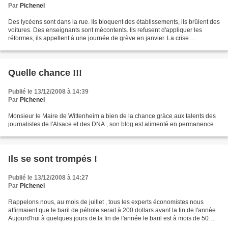
Par
Pichenel
Des lycéens sont dans la rue. Ils bloquent des établissements, ils brûlent des
voitures. Des enseignants sont mécontents. Ils refusent d'appliquer les
réformes, ils appellent à une journée de grève en janvier. La crise
économique s'installe. Des entreprises...
Quelle chance !!!
Publié le 13/12/2008 à 14:39
Par
Pichenel
Monsieur le Maire de Wittenheim a bien de la chance gràce aux talents des
journalistes de l'Alsace et des DNA , son blog est alimenté en permanence .
Ils se sont trompés !
Publié le 13/12/2008 à 14:27
Par
Pichenel
Rappelons nous, au mois de juillet , tous les experts économistes nous
affirmaient que le baril de pétrole serait à 200 dollars avant la fin de l'année .
Aujourd'hui à quelques jours de la fin de l'année le baril est à mois de 50
dollars . Aucun mea culpa...