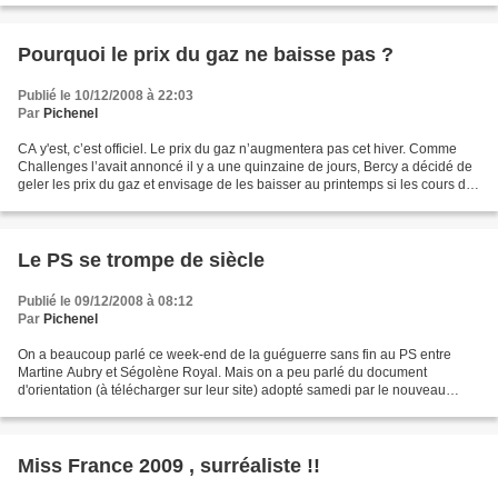
Pourquoi le prix du gaz ne baisse pas ?
Publié le 10/12/2008 à 22:03
Par
Pichenel
CA y'est, c’est officiel. Le prix du gaz n’augmentera pas cet hiver. Comme
Challenges l’avait annoncé il y a une quinzaine de jours, Bercy a décidé de
geler les prix du gaz et envisage de les baisser au printemps si les cours du
pétrole restent bas. La...
Le PS se trompe de siècle
Publié le 09/12/2008 à 08:12
Par
Pichenel
On a beaucoup parlé ce week-end de la guéguerre sans fin au PS entre
Martine Aubry et Ségolène Royal. Mais on a peu parlé du document
d'orientation (à télécharger sur leur site) adopté samedi par le nouveau
conseil national. Une erreur car il est édifiant...
Miss France 2009 , surréaliste !!