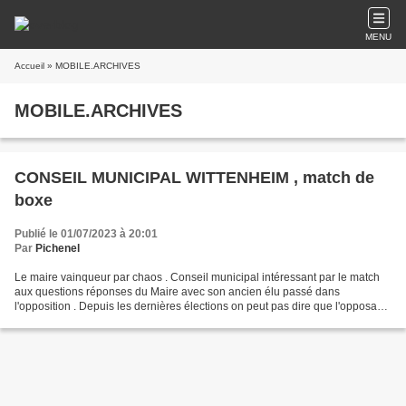
MENU
Accueil
» MOBILE.ARCHIVES
MOBILE.ARCHIVES
CONSEIL MUNICIPAL WITTENHEIM , match de
boxe
Publié le 01/07/2023 à 20:01
Par
Pichenel
Le maire vainqueur par chaos . Conseil municipal intéressant par le match
aux questions réponses du Maire avec son ancien élu passé dans
l'opposition . Depuis les dernières élections on peut pas dire que l'opposant
du maire était très présent , il a été...