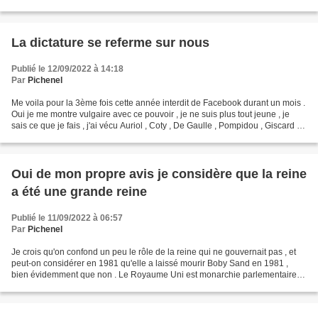
la durée . Il est trop facile...
La dictature se referme sur nous
Publié le 12/09/2022 à 14:18
Par
Pichenel
Me voila pour la 3ème fois cette année interdit de Facebook durant un mois .
Oui je me montre vulgaire avec ce pouvoir , je ne suis plus tout jeune , je
sais ce que je fais , j'ai vécu Auriol , Coty , De Gaulle , Pompidou , Giscard ,
Mitterand , Chirac...
Oui de mon propre avis je considère que la reine
a été une grande reine
Publié le 11/09/2022 à 06:57
Par
Pichenel
Je crois qu'on confond un peu le rôle de la reine qui ne gouvernait pas , et
peut-on considérer en 1981 qu'elle a laissé mourir Boby Sand en 1981 ,
bien évidemment que non . Le Royaume Uni est monarchie parlementaire ,
par conséquent si le Roi ou la Reine...