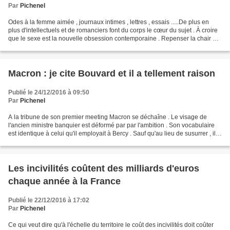
Par
Pichenel
Odes à la femme aimée , journaux intimes , lettres , essais .....De plus en
plus d'intellectuels et de romanciers font du corps le cœur du sujet . À croire
que le sexe est la nouvelle obsession contemporaine . Repenser la chair et
l'amour est -il l'ultime...
Macron : je cite Bouvard et il a tellement raison
Publié le 24/12/2016 à 09:50
Par
Pichenel
A la tribune de son premier meeting Macron se déchaîne . Le visage de
l'ancien ministre banquier est déformé par par l'ambition . Son vocabulaire
est identique à celui qu'il employait à Bercy . Sauf qu'au lieu de susurrer , il
hurle . Si Macron représente...
Les incivilités coûtent des milliards d'euros
chaque année à la France
Publié le 22/12/2016 à 17:02
Par
Pichenel
Ce qui veut dire qu'à l'échelle du territoire le coût des incivilités doit coûter