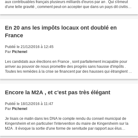
aux contribuables français plusieurs milliards d'euros par an . Qui s'émeut
d'une telle gravité , comment peut-on accepter que dans un pays dit civilisé
autant de salauds...
En 20 ans les impôts locaux ont doublé en
France
Publié le 21/12/2016 à 12:45
Par
Pichenel
Les candidats aux élections en France , sont parfaitement incapable pour
arriver au pouvoir de nous promettre des progrès sans hausse d'impôts .
Toutes les remèdes à la crise se financent par des hausses qui étranglent de
plus en plus les citoyens . Combien...
Encore la M2A , et c'est pas très élégant
Publié le 18/12/2016 à 11:47
Par
Pichenel
Je lisais ce matin dans les DNA le compte rendu du conseil municipal de
Kingersheim et en particulier l'intervention du maire de Kingersheim sur la
M2A . Il évoque la sortie d'une forme de servitude par rapport aux élus
Mulhousiens sans doute , si il...