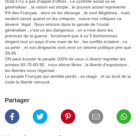
l'Etat il n'y a pas d'appel d'offres . Le contrôle social va se
généraliser , la raison est simple , le pouvoir actuel représente
5% des Français , alors on les dérange , ils sont illégitimes , mais
veulent savoir quand on les critiques , suivre nos critiques va
devenir légal . Nous entrons dans la spirale de l'couté
généraliser , c'est un jeu dangereux , on a rrive dans les
prémices de la guerre , forcément que 4 ou 5 bonhommes
dirigent tout un pays d'une main de fer , les conflits éclatent , ca
va péter , et nos dirigeants vont vivre un séisme politique pire que
39-45 .
ON peut écouter le peuple 100% de ceux ci disent regretter les
années 60-70-80-90 , nous étions libres , la liberté d'expréssion ,
les libertés nous régentait .
Le peuple Français qui semble perdu , va réagir , et au bout de la
route la liberté retrouvé .
Partager