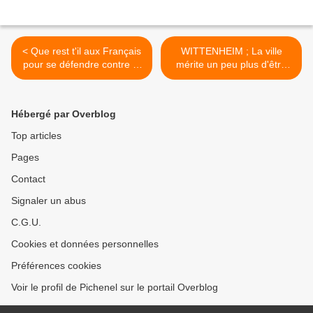
< Que rest t'il aux Français
WITTENHEIM ; La ville
pour se défendre contre la
mérite un peu plus d'être
dictature qui se met en
entretenue >
place ???
Hébergé par Overblog
Top articles
Pages
Contact
Signaler un abus
C.G.U.
Cookies et données personnelles
Préférences cookies
Voir le profil de Pichenel sur le portail Overblog