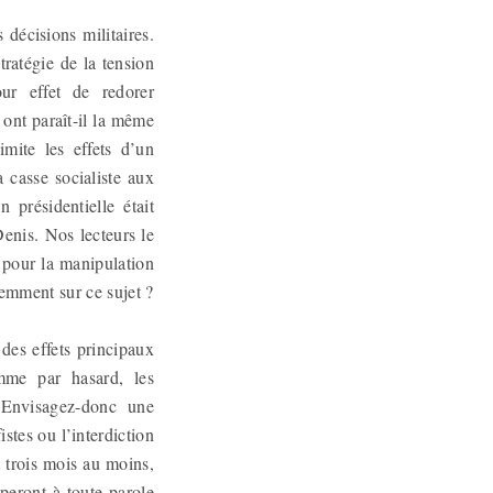
 décisions militaires.
tratégie de la tension
ur effet de redorer
ont paraît-il la même
mite les effets d’un
a casse socialiste aux
 présidentielle était
nis. Nos lecteurs le
 pour la manipulation
remment sur ce sujet ?
 des effets principaux
omme par hasard, les
 Envisagez-donc une
stes ou l’interdiction
t trois mois au moins,
pperont à toute parole