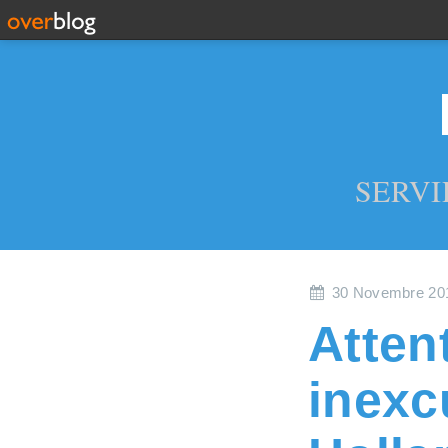
SERVI
30 Novembre 20
Attent
inexc