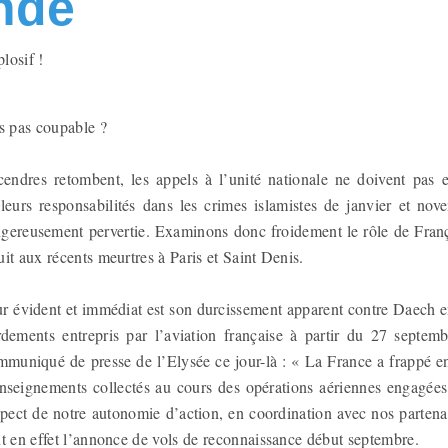
nde
losif !
is pas coupable ?
endres retombent, les appels à l’unité nationale ne doivent pas 
 leurs responsabilités dans les crimes islamistes de janvier et nov
angereusement pervertie. Examinons donc froidement le rôle de Fran
it aux récents meurtres à Paris et Saint Denis.
r évident et immédiat est son durcissement apparent contre Daech 
ements entrepris par l’aviation française à partir du 27 septemb
uniqué de presse de l’Elysée ce jour-là : « La France a frappé e
renseignements collectés au cours des opérations aériennes engagée
pect de notre autonomie d’action, en coordination avec nos partenai
t en effet l’annonce de vols de reconnaissance début septembre.