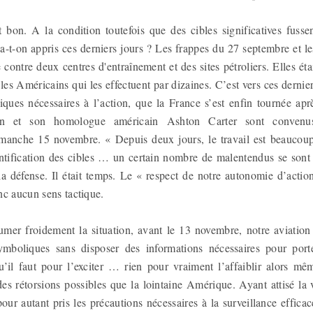
et bon. A la condition toutefois que des cibles significatives fusse
’a-t-on appris ces derniers jours ? Les frappes du 27 septembre et le
e contre deux centres d'entraînement et des sites pétroliers. Elles ét
 les Américains qui les effectuent par dizaines. C’est vers ces dernier
iques nécessaires à l’action, que la France s’est enfin tournée apr
n et son homologue américain Ashton Carter sont convenu
manche 15 novembre. « Depuis deux jours, le travail est beaucoup
entification des cibles … un certain nombre de malentendus se sont 
la défense. Il était temps. Le « respect de notre autonomie d’actio
nc aucun sens tactique.
sumer froidement la situation, avant le 13 novembre, notre aviation 
symboliques sans disposer des informations nécessaires pour port
u’il faut pour l’exciter … rien pour vraiment l’affaiblir alors 
es rétorsions possibles que la lointaine Amérique. Ayant attisé la 
our autant pris les précautions nécessaires à la surveillance efficace