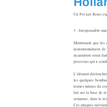
Holla
Un Pot aux Roses exp
1 - Irresponsable ma
Maintenant que les c
instrumentalisent de
incantation serait d
processus qui a condu
L’élément déclencheu
les quelques bombard
termes mêmes du comm
fait sur la base de 
semaines, dans le res
Ces attaques suivaien