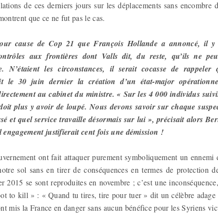
ations de ces derniers jours sur les déplacements sans encombre des
montrent que ce ne fut pas le cas.
our cause de Cop 21 que François Hollande a annoncé, il y a
ontrôles aux frontières dont Valls dit, du reste, qu’ils ne pe
te. N’étaient les circonstances, il serait cocasse de rappeler
ait le 30 juin dernier la création d’un état-major opérationn
directement au cabinet du ministre. « Sur les 4 000 individus suivi
 doit plus y avoir de loupé. Nous devons savoir sur chaque suspect
ssé et quel service travaille désormais sur lui », précisait alors 
l engagement justifierait cent fois une démission !
ouvernement ont fait attaquer purement symboliquement un ennemi do
notre sol sans en tirer de conséquences en termes de protection de 
ier 2015 se sont reproduites en novembre ; c’est une inconséquence
 to kill » : « Quand tu tires, tire pour tuer » dit un célèbre adag
nt mis la France en danger sans aucun bénéfice pour les Syriens vi