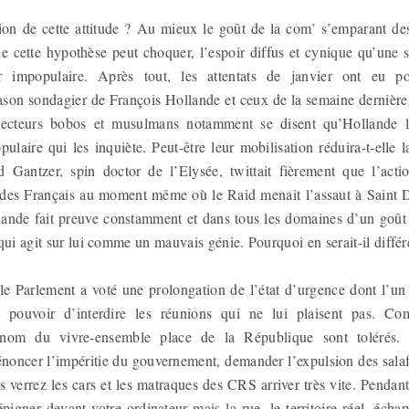
tion de cette attitude ? Au mieux le goût de la com’ s’emparant des
ue cette hypothèse peut choquer, l’espoir diffus et cynique qu’une s
r impopulaire. Après tout, les attentats de janvier ont eu po
ason sondagier de François Hollande et ceux de la semaine dernière 
ecteurs bobos et musulmans notamment se disent qu’Hollande li
ulaire qui les inquiète. Peut-être leur mobilisation réduira-t-elle l
 Gantzer, spin doctor de l’Elysée, twittait fièrement que l’action
es Français au moment même où le Raid menait l’assaut à Saint De
lande fait preuve constamment et dans tous les domaines d’un goût
qui agit sur lui comme un mauvais génie. Pourquoi en serait-il diffé
 le Parlement a voté une prolongation de l’état d’urgence dont l’un
 pouvoir d’interdire les réunions qui ne lui plaisent pas. C
nom du vivre-ensemble place de la République sont tolérés.
noncer l’impéritie du gouvernement, demander l’expulsion des salafi
s verrez les cars et les matraques des CRS arriver très vite. Pendan
pigner devant votre ordinateur mais la rue, le territoire réel, écha