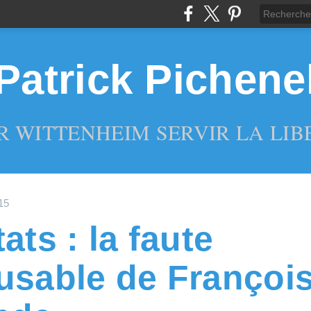
Patrick Pichene
R WITTENHEIM SERVIR LA LIBE
15
ats : la faute
usable de Françoi