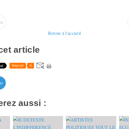
nt
Retour à l'accueil
et article
Repost
0
er
rez aussi :