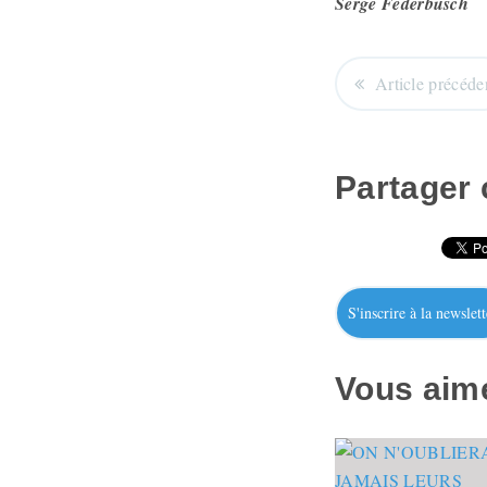
Serge Federbusch
Article précéde
Partager c
S'inscrire à la newslett
Vous aime