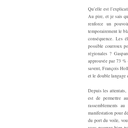
Qu’elle est l’explica
Au pire, et je sais q
renforce un pouvoi
temporairement le bl
conséquence. Les él
possible courroux pop
régionales ? Gaspard
approuvée par 73 % d
savent, François Hol
et le double langage 
Depuis les attentats,
est de permettre au
rassemblements au 
manifestation pour dé
du port du voile, vou
vous pourrez bien tré