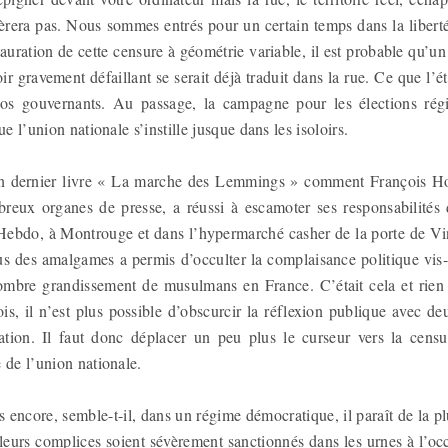
lèrera pas. Nous sommes entrés pour un certain temps dans la liberté
stauration de cette censure à géométrie variable, il est probable qu’u
ir gravement défaillant se serait déjà traduit dans la rue. Ce que l’é
os gouvernants. Au passage, la campagne pour les élections régio
ue l’union nationale s’instille jusque dans les isoloirs.
n dernier livre « La marche des Lemmings » comment François H
eux organes de presse, a réussi à escamoter ses responsabilités 
Hebdo, à Montrouge et dans l’hypermarché casher de la porte de V
fus des amalgames a permis d’occulter la complaisance politique vis
ombre grandissement de musulmans en France. C’était cela et rien d
ois, il n’est plus possible d’obscurcir la réflexion publique avec de
tion. Il faut donc déplacer un peu plus le curseur vers la censu
 de l’union nationale.
encore, semble-t-il, dans un régime démocratique, il paraît de la p
t leurs complices soient sévèrement sanctionnés dans les urnes à l’o