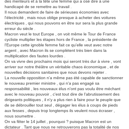
des menteurs et à la tête une femme qui a osé dire à une
handicapé de se remettre au travail .
Il nous demandent de faire de sérieuses économies avec
l'électricité , mais nous oblige presque à acheter des voitures
électriques , qui nous pouvons en être sur sera la plus grande
erreur du siècle .
Macron veut le tout Europe , on voit même le Tour de France
cycliste multiplier les étapes hors de France , la présidente de
l'Europe cette ignoble femme fait ce qu'elle veut avec notre
argent , avec Macron ils se complètent très bien dans la
multiplication des fautes lourdes .
On va vivre des prochains mois qui seront très dur à vivre , vont
arriver sur notre théâtre un véritable chaos économique , et de
nouvelles décisions sanitaires que nous devons rejeter .
La nouvelle opposition n'a même pas été capable de sanctionner
le nouveau premier ministre , qui n'a pas engagé sa
responsabilité , les nouveaux élus n'ont pas voulu être méchant
avec le nouveau pouvoir , c'est tout dire de l'abrutissement des
dirigeants politiques , il n'y a plus rien à faire pour le peuple que
de se débrouiller tout seul , dégager les élus à coups de pieds
aux fesses , depuis trop longtemps ils veulent nous écraser ,
nous soumettre .
On va fêter le 14 juillet , pourquoi ? puisque Macron est un
dictateur . Tant que nous ne retrouverons pas la totalité de nos