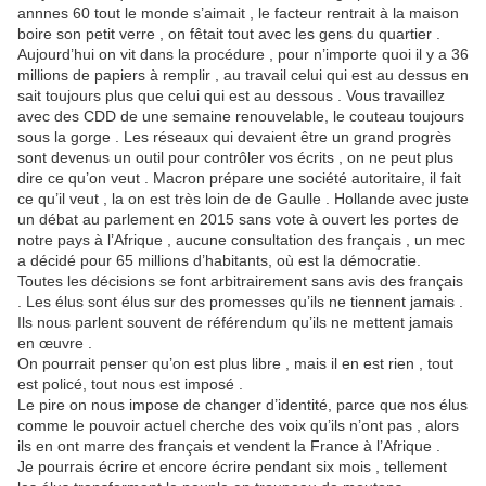
annnes 60 tout le monde s’aimait , le facteur rentrait à la maison
boire son petit verre , on fêtait tout avec les gens du quartier .
Aujourd’hui on vit dans la procédure , pour n’importe quoi il y a 36
millions de papiers à remplir , au travail celui qui est au dessus en
sait toujours plus que celui qui est au dessous . Vous travaillez
avec des CDD de une semaine renouvelable, le couteau toujours
sous la gorge . Les réseaux qui devaient être un grand progrès
sont devenus un outil pour contrôler vos écrits , on ne peut plus
dire ce qu’on veut . Macron prépare une société autoritaire, il fait
ce qu’il veut , la on est très loin de de Gaulle . Hollande avec juste
un débat au parlement en 2015 sans vote à ouvert les portes de
notre pays à l’Afrique , aucune consultation des français , un mec
a décidé pour 65 millions d’habitants, où est la démocratie.
Toutes les décisions se font arbitrairement sans avis des français
. Les élus sont élus sur des promesses qu’ils ne tiennent jamais .
Ils nous parlent souvent de référendum qu’ils ne mettent jamais
en œuvre .
On pourrait penser qu’on est plus libre , mais il en est rien , tout
est policé, tout nous est imposé .
Le pire on nous impose de changer d’identité, parce que nos élus
comme le pouvoir actuel cherche des voix qu’ils n’ont pas , alors
ils en ont marre des français et vendent la France à l’Afrique .
Je pourrais écrire et encore écrire pendant six mois , tellement