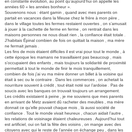
en constante évolution, au point qu’aujourd’hui on appelle les
années 60 « les années bonheur ».
Souvenons nous : étant gamin , quand avec mes parents on
partait en vacances dans la Meuse chez le frère à mon père ,
dans le village toutes les fermes restaient ouvertes , on s’amusait
à jouer à la cachette de ferme en ferme , on rentrait dans les
maisons personnes ne nous disait rien , la confiance était totale .
J’habitais Épinal combien de fois on quittait la maison , ma mère
ne fermait jamais .
Les fins de mois étaient difficiles il est vrai pour tout le monde , à
cette époque les mamans ne travaillaient pas beaucoup , mais
s’occupaient des enfants , mais toujours la solidarité de proximité
permettait à tout le monde de finir le mois tranquillement,
combien de fois j’ai vu ma mère donner un billet à la voisine qui
était à sec ou le contraire . Dans les commerces , on achetait la
nourriture souvent à crédit , tout était noté sur l’ardoise . Pas de
soucis avec les banques on trouvait toujours un arrangement.
Les crédits existaient à peine , je me souviens que mes parents
en arrivant de Metz avaient dû racheter des meubles , ma mère
donnait ce qu’elle pouvait chaque mois , là aussi société de
confiance . Tout le monde vivait heureux , chacun aidait l’autre ,
les relations de voisinage étaient chaleureuses . Aujourd’hui tout
est artificiel, oui on fait la fête des voisins , on mange avec des
citoyens avec qui le reste de l’année on échange peu , dans les