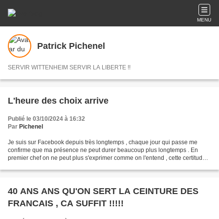
MENU
Patrick Pichenel
SERVIR WITTENHEIM SERVIR LA LIBERTE !!
L'heure des choix arrive
Publié le 03/10/2024 à 16:32
Par
Pichenel
Je suis sur Facebook depuis très longtemps , chaque jour qui passe me
confirme que ma présence ne peut durer beaucoup plus longtemps . En
premier chef on ne peut plus s'exprimer comme on l'entend , cette certitude
touche notre société dans tous les domaines...
40 ANS ANS QU'ON SERT LA CEINTURE DES
FRANCAIS , CA SUFFIT !!!!!