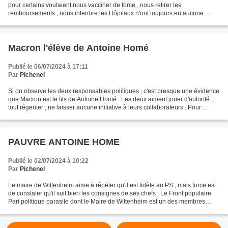
pour certains voulaient nous vacciner de force , nous retirer les
remboursements , nous interdire les Hôpitaux n'ont toujours eu aucune
sanction. On attend quoi comme en 40 avec...
Macron l'élève de Antoine Homé
Publié le 06/07/2024 à 17:11
Par
Pichenel
Si on observe les deux responsables politiques , c'est presque une évidence
que Macron est le fils de Antoine Homé . Les deux aiment jouer d'autorité ,
tout régenter , ne laisser aucune initiative à leurs collaborateurs . Pour
chaque manifestation Homé...
PAUVRE ANTOINE HOME
Publié le 02/07/2024 à 10:22
Par
Pichenel
Le maire de Wittenheim aime à répéter qu'il est fidèle au PS , mais force est
de constater qu'il suit bien les consignes de ses chefs . Le Front populaire
Pari politique parasite dont le Maire de Wittenheim est un des membres
éminents avait tenté aux...