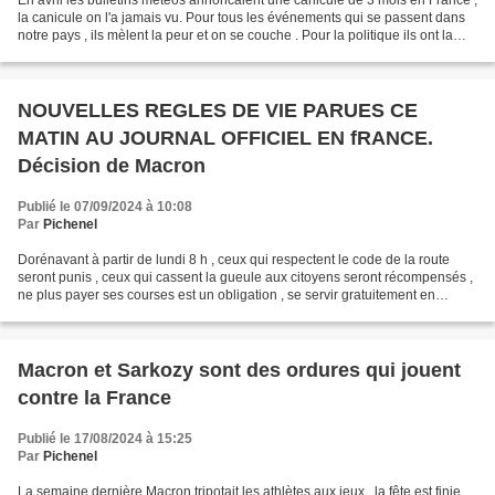
En avril les bulletins météos annoncaient une canicule de 3 mois en France ,
la canicule on l'a jamais vu. Pour tous les événements qui se passent dans
notre pays , ils mèlent la peur et on se couche . Pour la politique ils ont la
même méthode , on l'a...
NOUVELLES REGLES DE VIE PARUES CE
MATIN AU JOURNAL OFFICIEL EN fRANCE.
Décision de Macron
Publié le 07/09/2024 à 10:08
Par
Pichenel
Dorénavant à partir de lundi 8 h , ceux qui respectent le code de la route
seront punis , ceux qui cassent la gueule aux citoyens seront récompensés ,
ne plus payer ses courses est un obligation , se servir gratuitement en
essence est obligatoire . Changent...
Macron et Sarkozy sont des ordures qui jouent
contre la France
Publié le 17/08/2024 à 15:25
Par
Pichenel
La semaine dernière Macron tripotait les athlètes aux jeux , la fête est finie ,