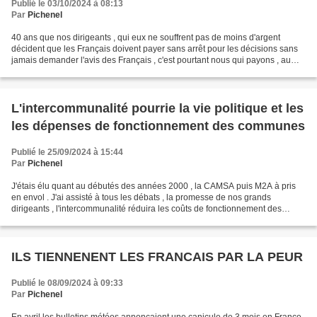
Publié le 03/10/2024 à 08:13
Par
Pichenel
40 ans que nos dirigeants , qui eux ne souffrent pas de moins d'argent
décident que les Français doivent payer sans arrêt pour les décisions sans
jamais demander l'avis des Français , c'est pourtant nous qui payons , au
non de quoi on doit fermer nos...
L'intercommunalité pourrie la vie politique et les
les dépenses de fonctionnement des communes
Publié le 25/09/2024 à 15:44
Par
Pichenel
J'étais élu quant au débutés des années 2000 , la CAMSA puis M2A à pris
en envol . J'ai assisté à tous les débats , la promesse de nos grands
dirigeants , l'intercommunalité réduira les coûts de fonctionnement des
communes . A l'époque avec un de mes...
ILS TIENNENENT LES FRANCAIS PAR LA PEUR
Publié le 08/09/2024 à 09:33
Par
Pichenel