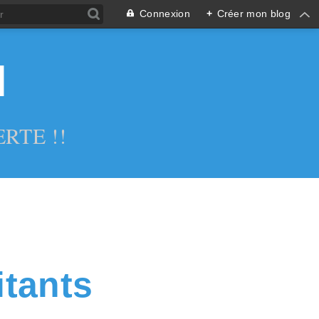
Connexion
+
Créer mon blog
l
RTE !!
itants