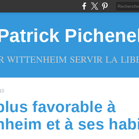
Patrick Pichene
R WITTENHEIM SERVIR LA LIBE
10
plus favorable à
nheim et à ses hab