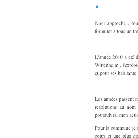
.
Noël approche , tou
formuler à tous un tr
L'année 2010 a été di
Wittenheim , l'explo
et pour ses habitants 
Les années passent ma
résolutions au nom 
poursuivrai mon acti
Pour la commune je f
cours et une plus gr