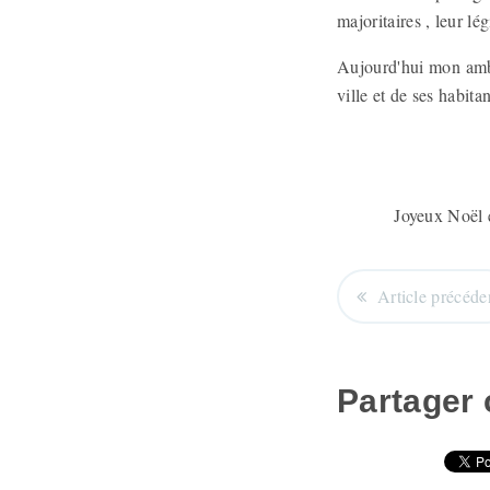
majoritaires , leur lé
Aujourd'hui mon ambit
ville et de ses habita
Joyeux Noël et 
Article précéde
Partager c