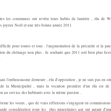
tes les communes ont revêtu leurs habits de lumière , élu de Wi
ès joyeux Noël et une très bonne année 2011.
fficile pour toutes et tous . l'augmentation de la précarité et la pa
sion du chômage non plus . Je souhaite que 2011 soit bien plus favor
.
is l'enthousiasme demeure , élu d'opposition , je ne suis pas en si
de la Municipalité , mais la vocation première d'un élu est de s
on au service des habitants avec la même passion .
orme les voeux , que de vrais réflexions s'engagent en commissions 
ande considération pour les élus minoritaires qui ont autant d'im