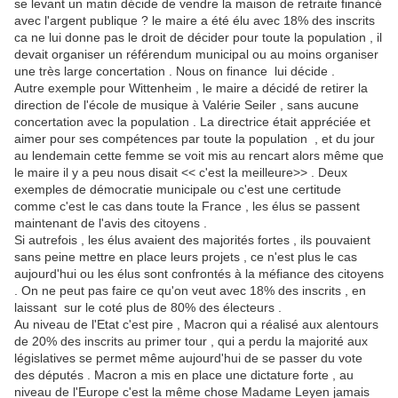
se levant un matin décide de vendre la maison de retraite financé
avec l'argent publique ? le maire a été élu avec 18% des inscrits
ca ne lui donne pas le droit de décider pour toute la population , il
devait organiser un référendum municipal ou au moins organiser
une très large concertation . Nous on finance lui décide .
Autre exemple pour Wittenheim , le maire a décidé de retirer la
direction de l'école de musique à Valérie Seiler , sans aucune
concertation avec la population . La directrice était appréciée et
aimer pour ses compétences par toute la population , et du jour
au lendemain cette femme se voit mis au rencart alors même que
le maire il y a peu nous disait << c'est la meilleure>> . Deux
exemples de démocratie municipale ou c'est une certitude
comme c'est le cas dans toute la France , les élus se passent
maintenant de l'avis des citoyens .
Si autrefois , les élus avaient des majorités fortes , ils pouvaient
sans peine mettre en place leurs projets , ce n'est plus le cas
aujourd'hui ou les élus sont confrontés à la méfiance des citoyens
. On ne peut pas faire ce qu'on veut avec 18% des inscrits , en
laissant sur le coté plus de 80% des électeurs .
Au niveau de l'Etat c'est pire , Macron qui a réalisé aux alentours
de 20% des inscrits au primer tour , qui a perdu la majorité aux
législatives se permet même aujourd'hui de se passer du vote
des députés . Macron a mis en place une dictature forte , au
niveau de l'Europe c'est la même chose Madame Leyen jamais