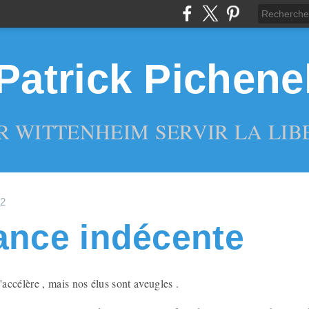
Patrick Pichene
R WITTENHEIM SERVIR LA LIBE
22
ance indécente
ccélère , mais nos élus sont aveugles .