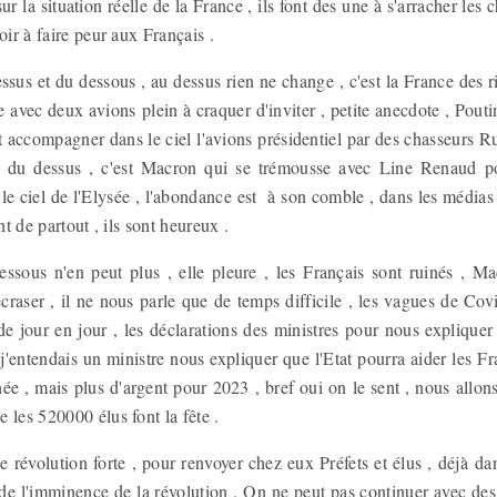
r la situation réelle de la France , ils font des une à s'arracher les 
voir à faire peur aux Français .
essus et du dessous , au dessus rien ne change , c'est la France des ri
avec deux avions plein à craquer d'inviter , petite anecdote , Pouti
ait accompagner dans le ciel l'avions présidentiel par des chasseurs 
e du dessus , c'est Macron qui se trémousse avec Line Renaud pou
 le ciel de l'Elysée , l'abondance est à son comble , dans les médias 
ent de partout , ils sont heureux .
ssous n'en peut plus , elle pleure , les Français sont ruinés , M
craser , il ne nous parle que de temps difficile , les vagues de Covid
e jour en jour , les déclarations des ministres pour nous expliquer 
, j'entendais un ministre nous expliquer que l'Etat pourra aider les F
nnée , mais plus d'argent pour 2023 , bref oui on le sent , nous allons
 les 520000 élus font la fête .
e révolution forte , pour renvoyer chez eux Préfets et élus , déjà dan
de l'imminence de la révolution . On ne peut pas continuer avec des