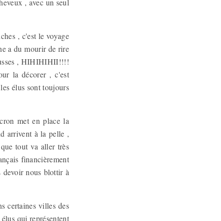
cheveux , avec un seul
ches , c'est le voyage
ne a du mourir de rire
Russes , HIHIHIHII!!!!
r la décorer , c'est
les élus sont toujours
acron met en place la
 arrivent à la pelle ,
que tout va aller très
rançais financièrement
 devoir nous blottir à
s certaines villes des
 élus qui représentent