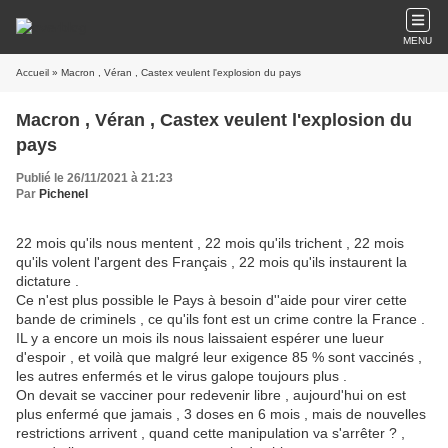
MENU
Accueil
» Macron , Véran , Castex veulent l'explosion du pays
Macron , Véran , Castex veulent l'explosion du
pays
Publié le 26/11/2021 à 21:23
Par
Pichenel
22 mois qu'ils nous mentent , 22 mois qu'ils trichent , 22 mois
qu'ils volent l'argent des Français , 22 mois qu'ils instaurent la
dictature .
Ce n'est plus possible le Pays à besoin d''aide pour virer cette
bande de criminels , ce qu'ils font est un crime contre la France .
IL y a encore un mois ils nous laissaient espérer une lueur
d'espoir , et voilà que malgré leur exigence 85 % sont vaccinés ,
les autres enfermés et le virus galope toujours plus .
On devait se vacciner pour redevenir libre , aujourd'hui on est
plus enfermé que jamais , 3 doses en 6 mois , mais de nouvelles
restrictions arrivent , quand cette manipulation va s'arrêter ? ,