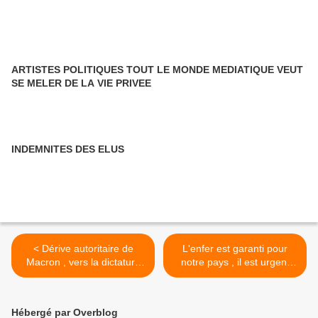
ARTISTES POLITIQUES TOUT LE MONDE MEDIATIQUE VEUT
SE MELER DE LA VIE PRIVEE
INDEMNITES DES ELUS
< Dérive autoritaire de
L'enfer est garanti pour
Macron , vers la dictature
notre pays , il est urgent
totale
d'enlever le mot liberté
dans notre devise >
Hébergé par Overblog