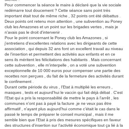
Pour commencer la séance le maire à déclaré que la vie sociale
redémarre tout doucement ? Cette séance sans point très
important était tout de même riche , 32 points ont été débattus .
Deux points ont retenu mon attention , une subvention au Poney
club les Amazones et un point sur les brigades vertes , mais je
n'avais pas le droit d'intervenir .
Pour le point concernant le Poney club les Amazones , si
j'entretiens d'excellentes relations avec les dirigeants de cette
association , qui depuis 32 ans font un excellent travail au niveau
de l'insertion et permettent des activités aux enfants et en ce
sens ils méritent les félicitations des habitants . Mais concernant
cette subvention , elle m'interpelle , on a voté une subvention
exceptionnelle de 10 000 euros pour compenser une partie des
recettes non perçues , du fait de la fermeture des activités durant
le confinement .
Durant cette période du virus , l'Etat à multiplié les erreurs ,
masques , tests et aujourd'hui le vaccin qui fait déjà débat . C'est
l'Etat qui a pris la responsabilité de mettre le pays à l'arrêt , les
communes n'ont pas à payé la facture ,je ne veux pas être
affirmatif , n'ayant plus aujourd'hui comme c'était le cas dans le
passé le temps de préparer le conseil municipal , mais il me
semble bien que l'Etat à pris des mesures spécifiques en faveur
des structures d'insertion sur l'activité économique tout ça lié à la