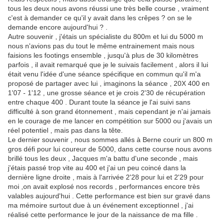
tous les deux nous avons réussi une très belle course , vraiment
c'est à demander ce qu'il y avait dans les crêpes ? on se le
demande encore aujourd'hui ? .
Autre souvenir , j'étais un spécialiste du 800m et lui du 5000 m
nous n'avions pas du tout le même entrainement mais nous
faisions les footings ensemble , jusqu'à plus de 30 kilomètres
parfois , il avait remarqué que je le suivais facilement , alors il lui
était venu l'idée d'une séance spécifique en commun qu'il m'a
proposé de partager avec lui , imaginons la séance , 20X 400 en
1'07 - 1'12 , une grosse séance et je crois 2'30 de récupération
entre chaque 400 . Durant toute la séance je l'ai suivi sans
difficulté à son grand étonnement , mais cependant je n'ai jamais
en le courage de me lancer en compétition sur 5000 ou j'avais un
réel potentiel , mais pas dans la tête.
Le dernier souvenir , nous sommes allés à Berne courir un 800 m
gros défi pour lui coureur de 5000, dans cette course nous avons
brillé tous les deux , Jacques m'a battu d'une seconde , mais
j'étais passé trop vite au 400 et j'ai un peu coincé dans la
dernière ligne droite , mais à l'arrivée 2'28 pour lui et 2'29 pour
moi ,on avait explosé nos records , performances encore très
valables aujourd'hui . Cette performance est bien sur gravé dans
ma mémoire surtout due à un événement exceptionnel , j'ai
réalisé cette performance le jour de la naissance de ma fille .