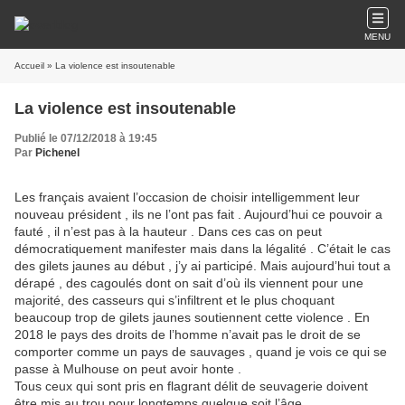
MENU
Accueil
» La violence est insoutenable
La violence est insoutenable
Publié le 07/12/2018 à 19:45
Par
Pichenel
Les français avaient l’occasion de choisir intelligemment leur
nouveau président , ils ne l’ont pas fait . Aujourd’hui ce pouvoir a
fauté , il n’est pas à la hauteur . Dans ces cas on peut
démocratiquement manifester mais dans la légalité . C’était le cas
des gilets jaunes au début , j’y ai participé. Mais aujourd’hui tout a
dérapé , des cagoulés dont on sait d’où ils viennent pour une
majorité, des casseurs qui s’infiltrent et le plus choquant
beaucoup trop de gilets jaunes soutiennent cette violence . En
2018 le pays des droits de l’homme n’avait pas le droit de se
comporter comme un pays de sauvages , quand je vois ce qui se
passe à Mulhouse on peut avoir honte .
Tous ceux qui sont pris en flagrant délit de seuvagerie doivent
être mis au trou pour longtemps quelque soit l’âge .