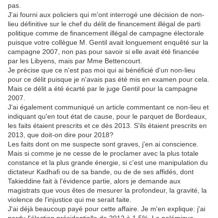
pas.
J'ai fourni aux policiers qui m'ont interrogé une décision de non-
lieu définitive sur le chef du délit de financement illégal de parti
politique comme de financement illégal de campagne électorale
puisque votre collègue M. Gentil avait longuement enquêté sur la
campagne 2007, non pas pour savoir si elle avait été financée
par les Libyens, mais par Mme Bettencourt.
Je précise que ce n'est pas moi qui ai bénéficié d'un non-lieu
pour ce délit puisque je n'avais pas été mis en examen pour cela.
Mais ce délit a été écarté par le juge Gentil pour la campagne
2007.
J'ai également communiqué un article commentant ce non-lieu et
indiquant qu'en tout état de cause, pour le parquet de Bordeaux,
les faits étaient prescrits et ce dès 2013. S'ils étaient prescrits en
2013, que doit-on dire pour 2018?
Les faits dont on me suspecte sont graves, j'en ai conscience.
Mais si comme je ne cesse de le proclamer avec la plus totale
constance et la plus grande énergie, si c'est une manipulation du
dictateur Kadhafi ou de sa bande, ou de de ses affidés, dont
Takieddine fait à l'évidence partie, alors je demande aux
magistrats que vous êtes de mesurer la profondeur, la gravité, la
violence de l'injustice qui me serait faite.
J'ai déjà beaucoup payé pour cette affaire. Je m'en explique: j'ai