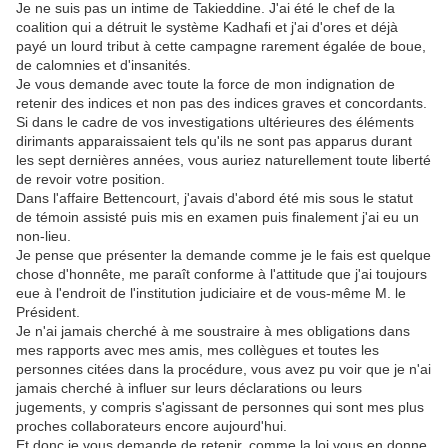
Je ne suis pas un intime de Takieddine. J'ai été le chef de la
coalition qui a détruit le système Kadhafi et j'ai d'ores et déjà
payé un lourd tribut à cette campagne rarement égalée de boue,
de calomnies et d'insanités.
Je vous demande avec toute la force de mon indignation de
retenir des indices et non pas des indices graves et concordants.
Si dans le cadre de vos investigations ultérieures des éléments
dirimants apparaissaient tels qu'ils ne sont pas apparus durant
les sept dernières années, vous auriez naturellement toute liberté
de revoir votre position.
Dans l'affaire Bettencourt, j'avais d'abord été mis sous le statut
de témoin assisté puis mis en examen puis finalement j'ai eu un
non-lieu.
Je pense que présenter la demande comme je le fais est quelque
chose d'honnête, me paraît conforme à l'attitude que j'ai toujours
eue à l'endroit de l'institution judiciaire et de vous-même M. le
Président.
Je n'ai jamais cherché à me soustraire à mes obligations dans
mes rapports avec mes amis, mes collègues et toutes les
personnes citées dans la procédure, vous avez pu voir que je n'ai
jamais cherché à influer sur leurs déclarations ou leurs
jugements, y compris s'agissant de personnes qui sont mes plus
proches collaborateurs encore aujourd'hui.
Et donc je vous demande de retenir, comme la loi vous en donne