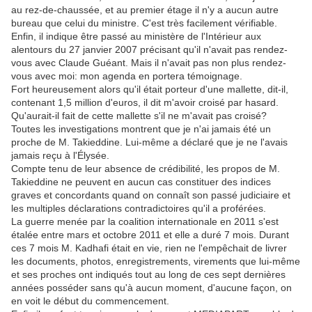
au rez-de-chaussée, et au premier étage il n'y a aucun autre
bureau que celui du ministre. C'est très facilement vérifiable.
Enfin, il indique être passé au ministère de l'Intérieur aux
alentours du 27 janvier 2007 précisant qu'il n'avait pas rendez-
vous avec Claude Guéant. Mais il n'avait pas non plus rendez-
vous avec moi: mon agenda en portera témoignage.
Fort heureusement alors qu'il était porteur d'une mallette, dit-il,
contenant 1,5 million d'euros, il dit m'avoir croisé par hasard.
Qu'aurait-il fait de cette mallette s'il ne m'avait pas croisé?
Toutes les investigations montrent que je n'ai jamais été un
proche de M. Takieddine. Lui-même a déclaré que je ne l'avais
jamais reçu à l'Élysée.
Compte tenu de leur absence de crédibilité, les propos de M.
Takieddine ne peuvent en aucun cas constituer des indices
graves et concordants quand on connaît son passé judiciaire et
les multiples déclarations contradictoires qu'il a proférées.
La guerre menée par la coalition internationale en 2011 s'est
étalée entre mars et octobre 2011 et elle a duré 7 mois. Durant
ces 7 mois M. Kadhafi était en vie, rien ne l'empêchait de livrer
les documents, photos, enregistrements, virements que lui-même
et ses proches ont indiqués tout au long de ces sept dernières
années posséder sans qu'à aucun moment, d'aucune façon, on
en voit le début du commencement.