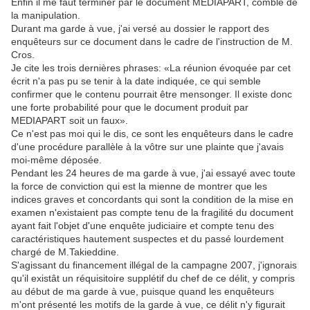
Enfin il me faut terminer par le document MEDIAPART, comble de
la manipulation.
Durant ma garde à vue, j'ai versé au dossier le rapport des
enquêteurs sur ce document dans le cadre de l'instruction de M.
Cros.
Je cite les trois dernières phrases: «La réunion évoquée par cet
écrit n'a pas pu se tenir à la date indiquée, ce qui semble
confirmer que le contenu pourrait être mensonger. Il existe donc
une forte probabilité pour que le document produit par
MEDIAPART soit un faux».
Ce n'est pas moi qui le dis, ce sont les enquêteurs dans le cadre
d'une procédure parallèle à la vôtre sur une plainte que j'avais
moi-même déposée.
Pendant les 24 heures de ma garde à vue, j'ai essayé avec toute
la force de conviction qui est la mienne de montrer que les
indices graves et concordants qui sont la condition de la mise en
examen n'existaient pas compte tenu de la fragilité du document
ayant fait l'objet d'une enquête judiciaire et compte tenu des
caractéristiques hautement suspectes et du passé lourdement
chargé de M.Takieddine.
S'agissant du financement illégal de la campagne 2007, j'ignorais
qu'il existât un réquisitoire supplétif du chef de ce délit, y compris
au début de ma garde à vue, puisque quand les enquêteurs
m'ont présenté les motifs de la garde à vue, ce délit n'y figurait