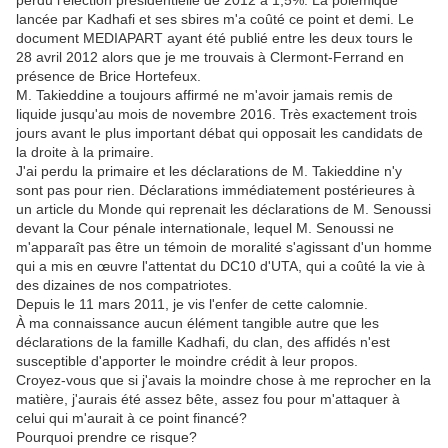
perdu l'élection présidentielle de 2012 à 1,5%. La polémique
lancée par Kadhafi et ses sbires m'a coûté ce point et demi. Le
document MEDIAPART ayant été publié entre les deux tours le
28 avril 2012 alors que je me trouvais à Clermont-Ferrand en
présence de Brice Hortefeux.
M. Takieddine a toujours affirmé ne m'avoir jamais remis de
liquide jusqu'au mois de novembre 2016. Très exactement trois
jours avant le plus important débat qui opposait les candidats de
la droite à la primaire.
J'ai perdu la primaire et les déclarations de M. Takieddine n'y
sont pas pour rien. Déclarations immédiatement postérieures à
un article du Monde qui reprenait les déclarations de M. Senoussi
devant la Cour pénale internationale, lequel M. Senoussi ne
m'apparaît pas être un témoin de moralité s'agissant d'un homme
qui a mis en œuvre l'attentat du DC10 d'UTA, qui a coûté la vie à
des dizaines de nos compatriotes.
Depuis le 11 mars 2011, je vis l'enfer de cette calomnie.
À ma connaissance aucun élément tangible autre que les
déclarations de la famille Kadhafi, du clan, des affidés n'est
susceptible d'apporter le moindre crédit à leur propos.
Croyez-vous que si j'avais la moindre chose à me reprocher en la
matière, j'aurais été assez bête, assez fou pour m'attaquer à
celui qui m'aurait à ce point financé?
Pourquoi prendre ce risque?