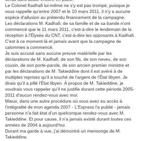
Le Colonel Kadhafi lui-même ne s'y est pas trompé, puisque je
vous rappelle qu'entre 2007 et le 10 mars 2011, il n'y a aucune
espèce d'allusion au prétendu financement de la campagne.
Les déclarations M. Kadhafi, de sa famille et de sa bande n'ont
commencé que le 11 mars 2011, c'est-à-dire le lendemain de la
réception à l'Élysée du CNT, c'est-à-dire les opposants à Kadhafi.
C'est à ce moment-là et jamais avant que la campagne de
calomnies a commencé.
Je suis accusé sans aucune preuve matérielle par les
déclarations de M. Kadhafi, de son fils, de son neveu, de son
cousin, de son porte-parole, de son ancien premier ministre et
par les déclarations de M. Takieddine dont il est avéré à de
multiples reprises qu'il a touché de l'argent de l'État libyen. Je
dirais qu'il a pillé l'État libyen. À propos de M. Takieddine, je
voudrais vous rappeler qu'il ne justifie durant cette période 2005-
2011 d'aucun rendez-vous avec moi.
Mieux, dans une autre procédure où vous avez eu accès à
l'intégralité de mon agenda 2007 - L'Express l'a publié - jamais
personne n'a fait état d'un quelconque rendez-vous avec M.
Takieddine. Et pour cause, il n'a jamais existé durant toutes ces
années de 2004 à aujourd'hui.
Durant ma garde à vue, j'ai démontré un mensonge de M.
Takieddine.