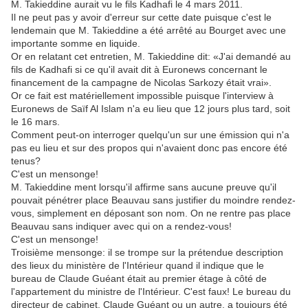
M. Takieddine aurait vu le fils Kadhafi le 4 mars 2011.
Il ne peut pas y avoir d'erreur sur cette date puisque c'est le
lendemain que M. Takieddine a été arrêté au Bourget avec une
importante somme en liquide.
Or en relatant cet entretien, M. Takieddine dit: «J'ai demandé au
fils de Kadhafi si ce qu'il avait dit à Euronews concernant le
financement de la campagne de Nicolas Sarkozy était vrai».
Or ce fait est matériellement impossible puisque l'interview à
Euronews de Saïf Al Islam n'a eu lieu que 12 jours plus tard, soit
le 16 mars.
Comment peut-on interroger quelqu'un sur une émission qui n'a
pas eu lieu et sur des propos qui n'avaient donc pas encore été
tenus?
C'est un mensonge!
M. Takieddine ment lorsqu'il affirme sans aucune preuve qu'il
pouvait pénétrer place Beauvau sans justifier du moindre rendez-
vous, simplement en déposant son nom. On ne rentre pas place
Beauvau sans indiquer avec qui on a rendez-vous!
C'est un mensonge!
Troisième mensonge: il se trompe sur la prétendue description
des lieux du ministère de l'Intérieur quand il indique que le
bureau de Claude Guéant était au premier étage à côté de
l'appartement du ministre de l'Intérieur. C'est faux! Le bureau du
directeur de cabinet, Claude Guéant ou un autre, a toujours été