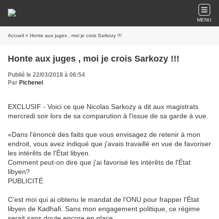
MENU
Accueil
» Honte aux juges , moi je crois Sarkozy !!!
Honte aux juges , moi je crois Sarkozy !!!
Publié le 22/03/2018 à 06:54
Par
Pichenel
EXCLUSIF - Voici ce que Nicolas Sarkozy a dit aux magistrats
mercredi soir lors de sa comparution à l'issue de sa garde à vue.
«Dans l'énoncé des faits que vous envisagez de retenir à mon
endroit, vous avez indiqué que j'avais travaillé en vue de favoriser
les intérêts de l'État libyen.
Comment peut-on dire que j'ai favorisé les intérêts de l'État
libyen?
PUBLICITÉ
C'est moi qui ai obtenu le mandat de l'ONU pour frapper l'État
libyen de Kadhafi. Sans mon engagement politique, ce régime
serait sans doute encore en place.