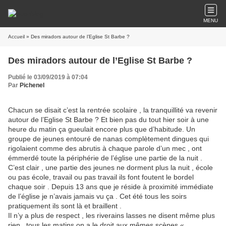
MENU
Accueil
» Des miradors autour de l’Eglise St Barbe ?
Des miradors autour de l’Eglise St Barbe ?
Publié le 03/09/2019 à 07:04
Par
Pichenel
Chacun se disait c’est la rentrée scolaire , la tranquillité va revenir
autour de l’Eglise St Barbe ? Et bien pas du tout hier soir à une
heure du matin ça gueulait encore plus que d’habitude. Un
groupe de jeunes entouré de nanas complètement dingues qui
rigolaient comme des abrutis à chaque parole d’un mec , ont
émmerdé toute la périphérie de l’église une partie de la nuit .
C’est clair , une partie des jeunes ne dorment plus la nuit , école
ou pas école, travail ou pas travail ils font foutent le bordel
chaque soir . Depuis 13 ans que je réside à proximité immédiate
de l’église je n’avais jamais vu ça . Cet été tous les soirs
pratiquement ils sont là et braillent .
Il n’y a plus de respect , les riverains lasses ne disent même plus
rien , tous les matins on a le droit aux mêmes scènes «