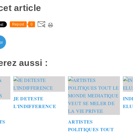
et article
Repost
0
er
rez aussi :
JE DETESTE
IND
L'INDIFFERENCE
ELU
TS
ARTISTES
POLITIQUES TOUT