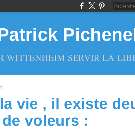
Patrick Pichene
R WITTENHEIM SERVIR LA LIBE
17
a vie , il existe de
 de voleurs :