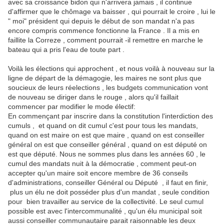
avec sa croissance bidon qui n'arrivera jamais , il continue
d'affirmer que le chômage va baisser , qui pourrait le croire , lui le
" moi" président qui depuis le début de son mandat n'a pas
encore compris commence fonctionne la France . Il a mis en
faillite la Correze , comment pourrait -il remettre en marche le
bateau qui a pris l'eau de toute part .
Voilà les élections qui approchent , et nous voilà à nouveau sur la
ligne de départ de la démagogie, les maires ne sont plus que
soucieux de leurs réelections , les budgets communication vont
de nouveau se diriger dans le rouge , alors qu'il faillait
commencer par modifier le mode électif:
En commençant par inscrire dans la constitution l'interdiction des
cumuls , et quand on dit cumul c'est pour tous les mandats,
quand on est maire on est que maire , quand on est conseiller
général on est que conseiller général , quand on est député on
est que député. Nous ne sommes plus dans les années 60 , le
cumul des mandats nuit à la démocratie , comment peut-on
accepter qu'un maire soit encore membre de 36 conseils
d'administrations, conseiller Général ou Député , il faut en finir,
plus un élu ne doit posséder plus d'un mandat , seule condition
pour bien travailler au service de la collectivité. Le seul cumul
possible est avec l'intercommunalité , qu'un élu municipal soit
aussi conseiller communautaire parait raisonnable les deux