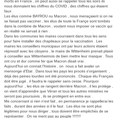
morts en France , on peut aussi se rappeler tous les soirs ils
nous donnaient les chiffres du COVID , des chiffres qui étaient
faux .
Les élus comme BAYROU ou Macron , nous menaçaient si on ne
se faisait pas vacciner , les élus de toute la Françe sont tombés
dans la combine de Macron , voulant nous imposer ce vaccin qui
en réalité ne servait à rien .
Dans les communes les maires courraient dans tous les sens
pour faire installer des chapiteaux pour la vaccination . Les
maires les conseillers municipaux ont par leurs actions étaient
répressif avec les citoyens , le maire de Wittenheim prenait plaisir
à conseiller aux Wittenheimois de bien mettre leur masque . Tous
ont cru et dur comme fer que Macron disait vrai .
Aujourd'hui on connait l'histoire , on nous a fait avaler un
mensonge d'Etat . Dans tous les pays les procès s'organisent ,
déjà des peines lourdes ont été prononcés . Chaque élu Français
doit être jugé , il faudra le rappeler sans cesse. Pourquoi
aujourd'hui , les élus se rangent derrière Macron , il les protège ,
on vient d'apprendre que Véran et tous les autres ministres ne
seront pas poursuivis , ils se protègent en entre eux .
Me concernant si rien n'est fait , en permanence je rappellerai les
faits , durant des années si il le faut . Les élus ne sont plus
légitimes pour nous diriger , tous doivent être empêchés de se
représenter . On ne ment pas au peuple !!!!!!!!