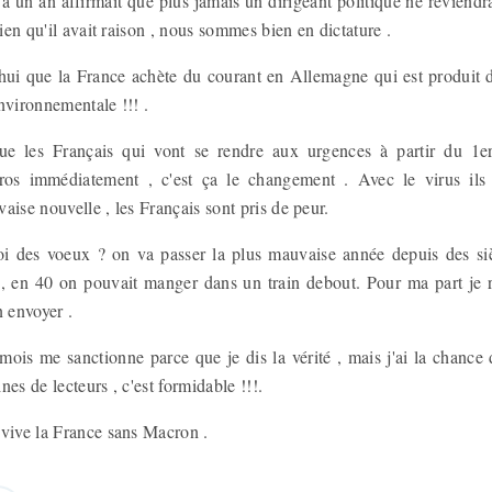
y a un an affirmait que plus jamais un dirigeant politique ne reviendra
bien qu'il avait raison , nous sommes bien en dictature .
ui que la France achète du courant en Allemagne qui est produit d
nvironnementale !!! .
e les Français qui vont se rendre aux urgences à partir du 1er
uros immédiatement , c'est ça le changement . Avec le virus ils 
aise nouvelle , les Français sont pris de peur.
i des voeux ? on va passer la plus mauvaise année depuis des si
 , en 40 on pouvait manger dans un train debout. Pour ma part je
n envoyer .
is me sanctionne parce que je dis la vérité , mais j'ai la chance d
es de lecteurs , c'est formidable !!!.
 vive la France sans Macron .