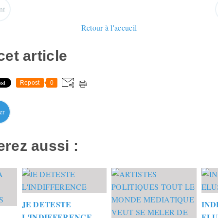
nt
Retour à l'accueil
et article
Repost
0
er
rez aussi :
JE DETESTE
IND
L'INDIFFERENCE
ELU