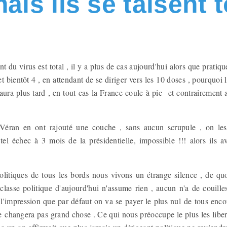
ais ils se taisent 
nt du virus est total , il y a plus de cas aujourd'hui alors que pratiq
et bientôt 4 , en attendant de se diriger vers les 10 doses , pourquoi
saura plus tard , en tout cas la France coule à pic et contrairement a
 Véran en ont rajouté une couche , sans aucun scrupule , on l
l échec à 3 mois de la présidentielle, impossible !!! alors ils a
politiques de tous les bords nous vivons un étrange silence , de quo
classe politique d'aujourd'hui n'assume rien , aucun n'a de couilles
 l'impression que par défaut on va se payer le plus nul de tous enco
ne changera pas grand chose . Ce qui nous préoccupe le plus les liber