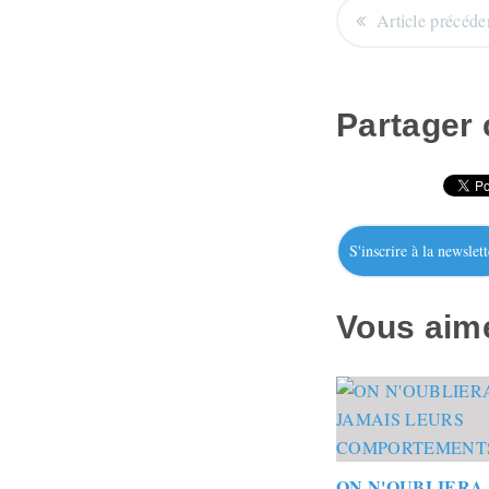
Article précéde
Partager c
S'inscrire à la newslett
Vous aime
ON N'OUBLIERA