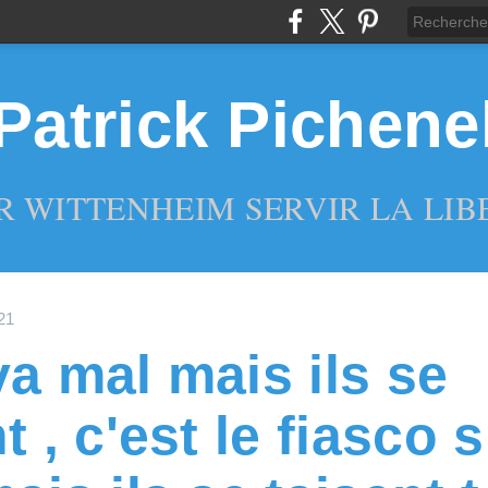
Patrick Pichene
R WITTENHEIM SERVIR LA LIBE
21
va mal mais ils se
t , c'est le fiasco 