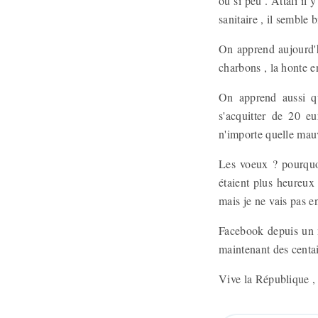
ou si peu . Attali il 
sanitaire , il semble 
On apprend aujourd'h
charbons , la honte e
On apprend aussi qu
s'acquitter de 20 e
n'importe quelle mauv
Les voeux ? pourquo
étaient plus heureux
mais je ne vais pas e
Facebook depuis un mo
maintenant des centain
Vive la République ,