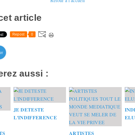
Retour à l'accueil
et article
Repost
0
er
rez aussi :
JE DETESTE
IND
L'INDIFFERENCE
ELU
TS
ARTISTES