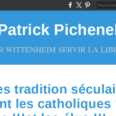
Patrick Pichene
R WITTENHEIM SERVIR LA LIBE
s tradition séculai
nt les catholiques 