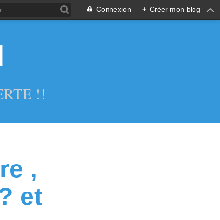
Connexion
+
Créer mon blog
l
RTE !!
re ,
? et