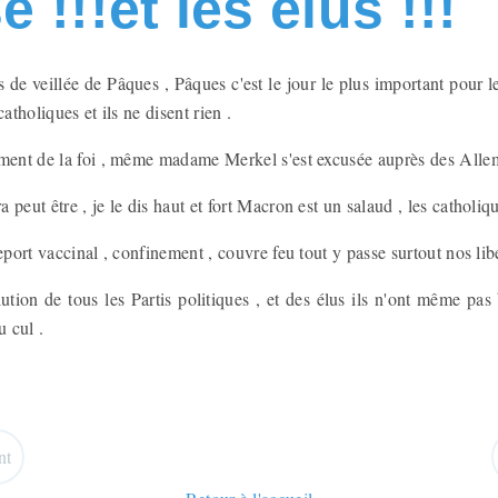
se !!!et les élus !!!
de veillée de Pâques , Pâques c'est le jour le plus important pour le
catholiques et ils ne disent rien .
ement de la foi , même madame Merkel s'est excusée auprès des All
peut être , je le dis haut et fort Macron est un salaud , les catholiqu
eport vaccinal , confinement , couvre feu tout y passe surtout nos libe
lution de tous les Partis politiques , et des élus ils n'ont même pa
u cul .
nt