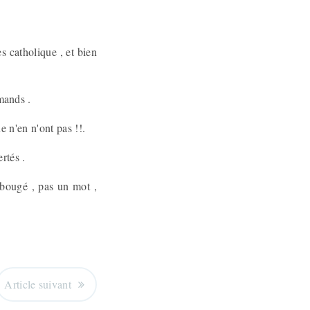
s catholique , et bien
emands .
e n'en n'ont pas !!.
rtés .
s bougé , pas un mot ,
Article suivant