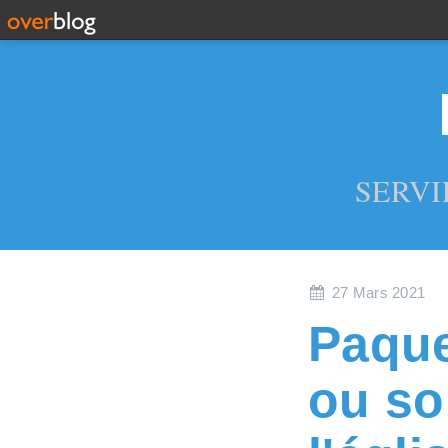
SERVI
27 Mars 2021
Paque
ou so