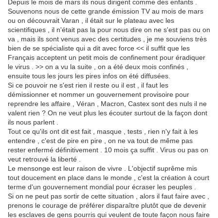
Depuis le mois de mars ils nous dirigent comme des enfants .
Souvenons nous de cette grande émission TV au mois de mars
ou on découvrait Varan , il était sur le plateau avec les
scientifiques , il n'était pas la pour nous dire on ne s'est pas ou on
va , mais ils sont venus avec des certitudes , je me souviens très
bien de se spécialiste qui a dit avec force << il suffit que les
Français acceptent un petit mois de confinement pour éradiquer
le virus . >> on a vu la suite , on a été deux mois confinés ,
ensuite tous les jours les pires infos on été diffusées.
Si ce pouvoir ne s'est rien il reste ou il est , il faut les
démissionner et nommer un gouvernement provisoire pour
reprendre les affaire , Véran , Macron, Castex sont des nuls il ne
valent rien ? On ne veut plus les écouter surtout de la façon dont
ils nous parlent .
Tout ce qu'ils ont dit est fait , masque , tests , rien n'y fait à les
entendre , c'est de pire en pire , on ne va tout de même pas
rester enfermé définitivement . 10 mois ça suffit . Virus ou pas on
veut retrouvé la liberté .
Le mensonge est leur raison de vivre . L'objectif suprême mis
tout doucement en place dans le monde , c'est la création à court
terme d'un gouvernement mondial pour écraser les peuples .
Si on ne peut pas sortir de cette situation , alors il faut faire avec ,
prenons le courage de préférer disparaître plutôt que de devenir
les esclaves de gens pourris qui veulent de toute façon nous faire