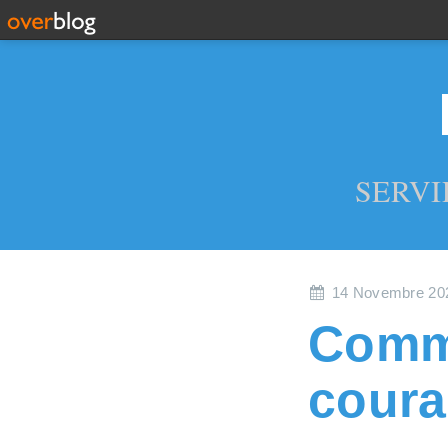
SERVI
14 Novembre 20
Comm
coura