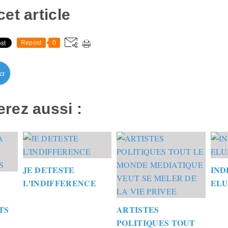
et article
Repost
0
er
rez aussi :
JE DETESTE
IND
L'INDIFFERENCE
ELU
TS
ARTISTES
POLITIQUES TOUT