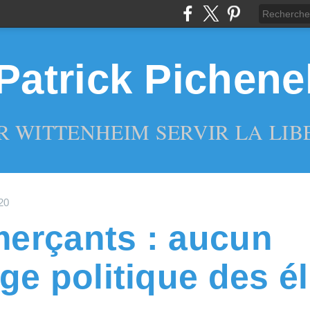
Patrick Pichene
R WITTENHEIM SERVIR LA LIBE
20
erçants : aucun
ge politique des é