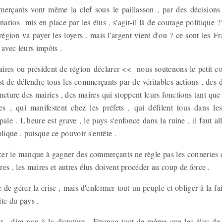
erçants vont même la clef sous le paillasson , par des décisions
narios mis en place par les élus , s'agit-il là de courage politique ??
région va payer les loyers , mais l'argent vient d'ou ? ce sont les Fr
 avec leurs impôts .
ires ou président de région déclarer << nous soutenons le petit 
st de défendre tous les commerçants par de véritables actions , des
meture des mairies , des maires qui stoppent leurs fonctions tant que 
es , qui manifestent chez les préfets , qui défilent tous dans le
pale . L'heure est grave , le pays s'enfonce dans la ruine , il faut al
lique , puisque ce pouvoir s'entête .
cer le manque à gagner des commerçants ne règle pas les conneries d
ures , les maires et autres élus doivent procéder au coup de force .
de gérer la crise , mais d'enfermer tout un peuple et obliger à la fa
lite du pays .
r , dire non à la dictature . Etrange tout de même que les élus de 