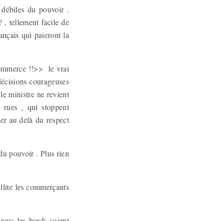
 débiles du pouvoir .
 , tellement facile de
ançais qui paieront la
commerce !!>> le vrai
 décisions courageuses
le ministre ne revient
s rues , qui stoppent
ler au delà du respect
u pouvoir . Plus rien
illite les commerçants
tous les bords soient