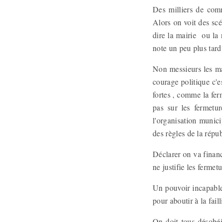
Des milliers de comm
Alors on voit des scé
dire la mairie ou la 
note un peu plus tard
Non messieurs les ma
courage politique c'e
fortes , comme la fer
pas sur les fermetur
l'organisation munici
des règles de la répub
Déclarer on va finan
ne justifie les fermet
Un pouvoir incapable 
pour aboutir à la fail
On doit tous désobéi