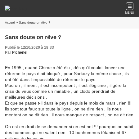
MENU
Accueil
» Sans doute on rêve ?
Sans doute on rêve ?
Publié le 12/10/2020 à 18:33
Par
Pichenel
En 1995 , quand Chirac a été élu , dès qu'il voulait lancer une
réforme le pays était bloqué , pour Sarkozy la même chose , ils
ont été dans l'impossiblité de réformer le pays .
Macron , il ment , il est incompétent , il est illégitime , il gère la
crise du virus comme un minable , un clodo prendrait de
meilleures décisions .
Et que se passe t-il dans le pays depuis le mois de mars , rien !!!
ils sont tout faux sur toute la ligne , on ne dire rien , ils nous
mentent on ne dit rien , il nous manque de respect , on ne dit rien
.
On est en droit de se demander si on est net !!! pourquoi on subit
des hommes qui ne valent rien . 10 bonhommes tétanisent 67
millions de Français .