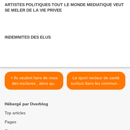
ARTISTES POLITIQUES TOUT LE MONDE MEDIATIQUE VEUT
SE MELER DE LA VIE PRIVEE
INDEMNITES DES ELUS
< Ils veulent faire de nous
Le sport vecteur de santé
des esclaves , alors que
surtout dans les communes
nous sommes leurs
et élément du lien social >
employeurs
Hébergé par Overblog
Top articles
Pages