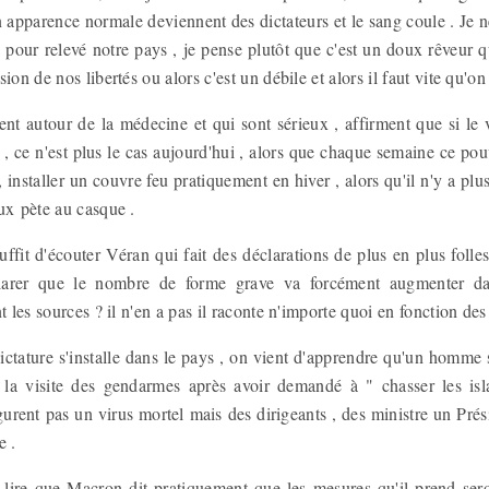
n apparence normale deviennent des dictateurs et le sang coule . Je 
pour relevé notre pays , je pense plutôt que c'est un doux rêveur q
ion de nos libertés ou alors c'est un débile et alors il faut vite qu'on
ent autour de la médecine et qui sont sérieux , affirment que si le 
, ce n'est plus le cas aujourd'hui , alors que chaque semaine ce pou
, installer un couvre feu pratiquement en hiver , alors qu'il n'y a plu
eux pète au casque .
 suffit d'écouter Véran qui fait des déclarations de plus en plus folle
larer que le nombre de forme grave va forcément augmenter da
t les sources ? il n'en a pas il raconte n'importe quoi en fonction des
ictature s'installe dans le pays , on vient d'apprendre qu'un homme
la visite des gendarmes après avoir demandé à " chasser les isl
rent pas un virus mortel mais des dirigeants , des ministre un Prés
le .
e lire que Macron dit pratiquement que les mesures qu'il prend sero