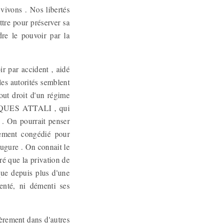
 vivons . Nos libertés
tre pour préserver sa
re le pouvoir par la
r par accident , aidé
 les autorités semblent
out droit d'un régime
 JACQUES ATTALI , qui
e . On pourrait penser
ement congédié pour
ugure . On connait le
aré que la privation de
que depuis plus d'une
enté, ni démenti ses
ièrement dans d'autres