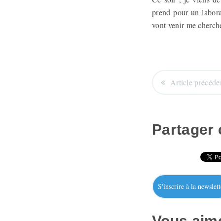
prend pour un labora
vont venir me cherche
Article précéde
Partager c
S'inscrire à la newslett
Vous aime