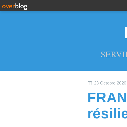
SERVI
23 Octobre 2020
FRANC
résil