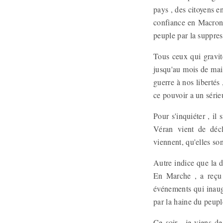
pays , des citoyens e
confiance en Macron 
peuple par la suppress
Tous ceux qui gravit
jusqu'au mois de mai 
guerre à nos libertés 
ce pouvoir a un séri
Pour s'inquiéter , il
Véran vient de déc
viennent, qu'elles son
Autre indice que la d
En Marche , a reçu 
événements qui inaugu
par la haine du peup
Ce soir , je viens d