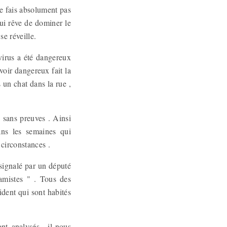
ne fais absolument pas
ui rêve de dominer le
 se réveille.
virus a été dangereux
voir dangereux fait la
s un chat dans la rue ,
s sans preuves . Ainsi
ns les semaines qui
 circonstances .
 signalé par un député
amistes " . Tous des
ident qui sont habités
nt analysés , il nous