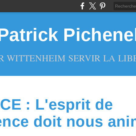
Patrick Pichene
R WITTENHEIM SERVIR LA LIBE
E : L'esprit de
ience doit nous ani