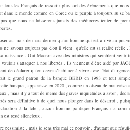
ur tous les Français de ressortir plus fort des événements que nous
ut dans le monde comme en Corée ou le peuple à toujours su se bat
 pas que nous ne laisserons jamais des médiocres tenter de prend
bertés.
poser au mois de mars dernier qu'un homme qui est arrivé au pouvoi
 ne savons toujours pas d'ou il vient , qu'elle est sa réalité réelle ,
sa naissance . Oui Macron avec des ministres qui semblent venir t
nt vouloir s'attaquer à nos libertés . Ils viennent d'être aidé par
ent de déclarer qu'on devra s'habituer à vivre avec l'état d'urgenc
était le grand patron de la banque BERD en 1993 et tout simpl
cette banque , apparaisse en 2020 , comme un oiseau de mauvaise a
rieux , mais il y a tout de même des graves inquiétudes à avoir , décl
ertés sera définitive à de quoi nous plonger dans le désarroi , puis
claration à la télé , aucun homme politique Français n'a comm
n est resté silencieux .
re pessimiste , mais je sens très mal ce pouvoir , d'autant que régul