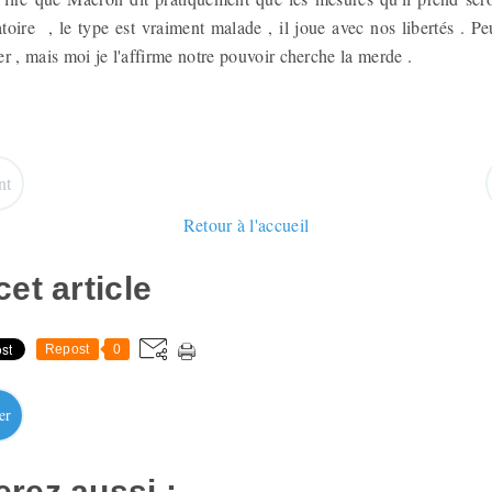
toire , le type est vraiment malade , il joue avec nos libertés . Pe
r , mais moi je l'affirme notre pouvoir cherche la merde .
nt
Retour à l'accueil
et article
Repost
0
er
rez aussi :