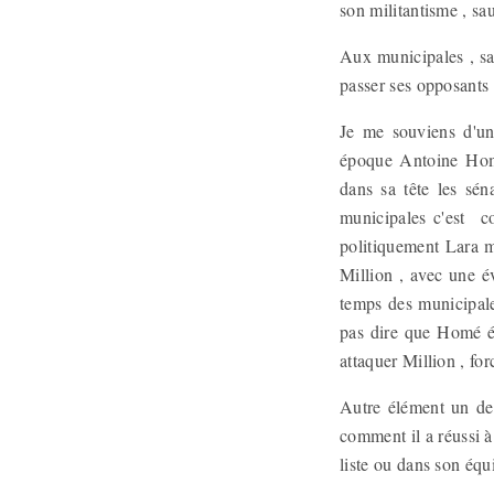
son militantisme , sau
Aux municipales , sa s
passer ses opposants .
Je me souviens d'une
époque Antoine Homé
dans sa tête les sén
municipales c'est c
politiquement Lara mi
Million , avec une é
temps des municipal
pas dire que Homé é
attaquer Million , for
Autre élément un de 
comment il a réussi à 
liste ou dans son équ