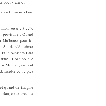
hes pour y arriver.
 secret , sinon à faire
llion aussi , à cette
t provisoire . Quand
e à Mulhouse pour les
omé a décidé d'aimer
du PS a rejoindre Lara
dature . Donc pour le
par Macron , on peut
 demander de ne plus
, et quand on imagine
étais dangereux avec ma