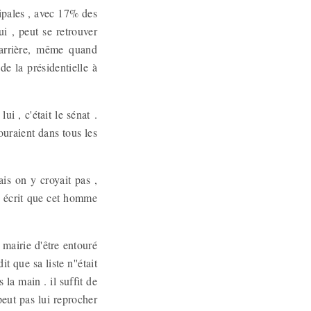
cipales , avec 17% des
i , peut se retrouver
carrière, même quand
e la présidentielle à
i , c'était le sénat .
uraient dans tous les
ais on y croyait pas ,
ps écrit que cet homme
mairie d'être entouré
t que sa liste n''était
 la main . il suffit de
peut pas lui reprocher