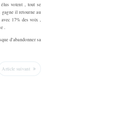
élus votent , tout se
l gagne il retourne au
s avec 17% des voix ,
ue .
risque d'abandonner sa
Article suivant