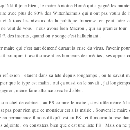
usqu'à là il joue bien , le maire Antoine Homé qui a gagné les muni
ctoire avec plus de 80% des Wittenheimois qui n'ont pas voulu de lu
oi à tous les niveaux de la politique française on peut faire 
 ne veut de vous , nous avons bien Macron , qui au premier tour d
0 % des inscrits , quand on y songe c'est hallucinant .
 maire qui c'est tant démené durant la crise du virus, l'avenir pour lu
t pourquoi il avait souvent les honneurs des médias , ses appuis co
a réflexion , étaient dans sa tête depuis longtemps , on le savait m
pter que le type est malin , oui ça aussi on le savait , j'ai longtem
 gagner , même faire alliance avec le diable .
son chef de cabinet , au PS comme le maire , c'est utile même à la 
est pas pour rien que ce monsieur est à la mairie . Souvent le maire di
e en permanence il nous dit qu'il est au PS , et il mourra la rose dans
ses adjoints , on constatera bien que c'est une liste PS . Mais on ne 