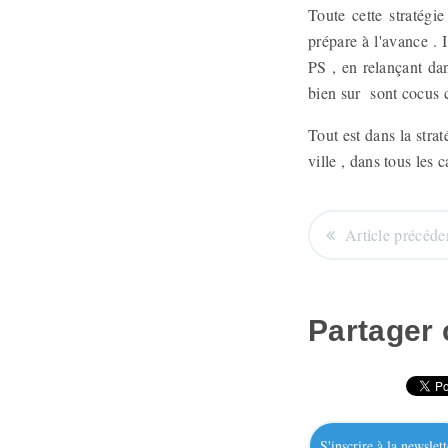
Toute cette stratégi
prépare à l'avance . 
PS , en relançant da
bien sur sont cocus c
Tout est dans la stra
ville , dans tous les c
Article précéde
Partager c
S'inscrire à la newslett