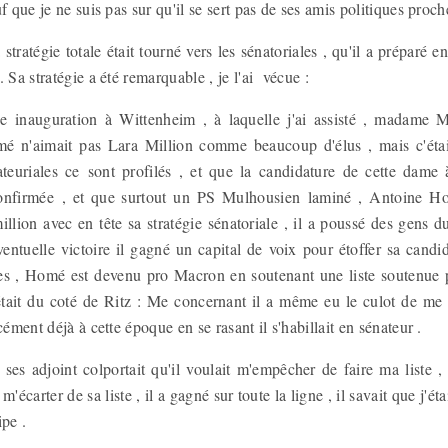
f que je ne suis pas sur qu'il se sert pas de ses amis politiques proc
tratégie totale était tourné vers les sénatoriales , qu'il a préparé en
 Sa stratégie a été remarquable , je l'ai vécue :
 inauguration à Wittenheim , à laquelle j'ai assisté , madame Mi
 n'aimait pas Lara Million comme beaucoup d'élus , mais c'étai
ateuriales ce sont profilés , et que la candidature de cette dam
onfirmée , et que surtout un PS Mulhousien laminé , Antoine H
llion avec en tête sa stratégie sénatoriale , il a poussé des gens 
ventuelle victoire il gagné un capital de voix pour étoffer sa candi
es , Homé est devenu pro Macron en soutenant une liste soutenue 
tait du coté de Ritz : Me concernant il a même eu le culot de me
cément déjà à cette époque en se rasant il s'habillait en sénateur .
ses adjoint colportait qu'il voulait m'empêcher de faire ma liste 
m'écarter de sa liste , il a gagné sur toute la ligne , il savait que j'
ipe .