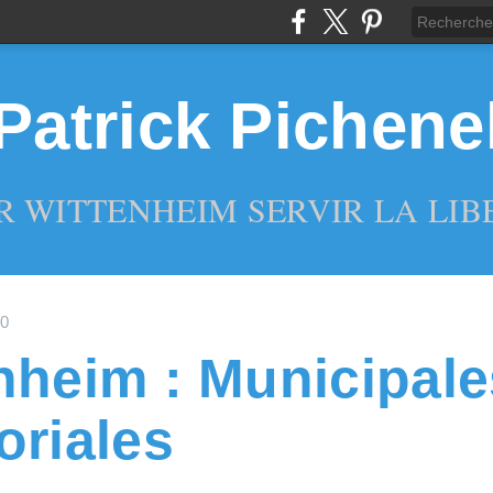
Patrick Pichene
R WITTENHEIM SERVIR LA LIBE
20
nheim : Municipale
oriales