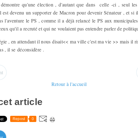
e démontre qu'une élection , d'autant que dans celle -ci , seul les 
Il est devenu un supporter de Macron pour devenir Sénateur , et si i
ns l'aventure le PS , comme il a déjà relancé le PS aux municipale
eux qu'il a recruté et qui ne voulaient pas entendre parler de politiq
tégie , en attendant il nous disait<< ma ville c'est ma vie >> mais il 
as , il se déconsidère .
nt
Retour à l'accueil
et article
Repost
0
er