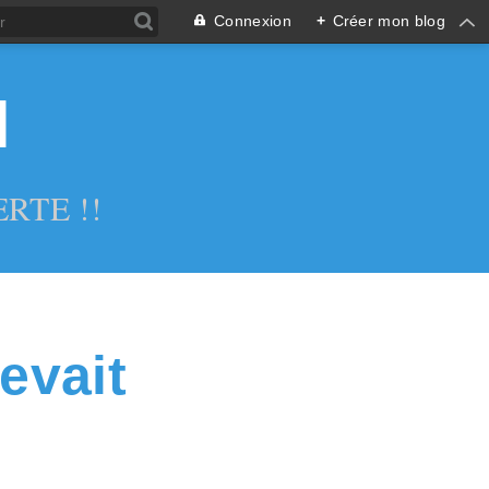
Connexion
+
Créer mon blog
l
RTE !!
evait