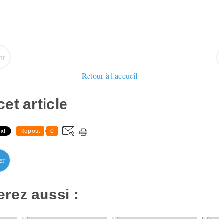
nt
Retour à l'accueil
et article
Repost
0
er
rez aussi :