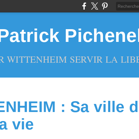
Patrick Pichene
R WITTENHEIM SERVIR LA LIBE
NHEIM : Sa ville d
a vie