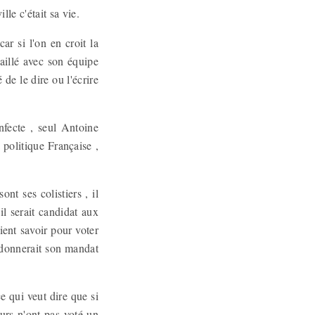
lle c'était sa vie.
ar si l'on en croit la
aillé avec son équipe
 de le dire ou l'écrire
nfecte , seul Antoine
 politique Française ,
ont ses colistiers , il
il serait candidat aux
ient savoir pour voter
andonnerait son mandat
ce qui veut dire que si
urs n'ont pas voté un