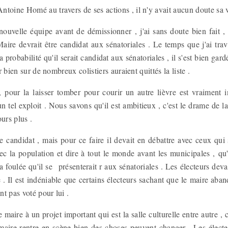
toine Homé au travers de ses actions , il n'y avait aucun doute sa vi
a nouvelle équipe avant de démissionner , j'ai sans doute bien fait , c
aire devrait être candidat aux sénatoriales . Le temps que j'ai trav
a probabilité qu'il serait candidat aux sénatoriales , il s'est bien gardé
car bien sur de nombreux colistiers auraient quittés la liste .
 , pour la laisser tomber pour courir un autre lièvre est vraiment i
 tel exploit . Nous savons qu'il est ambitieux , c'est le drame de la
ours plus .
re candidat , mais pour ce faire il devait en débattre avec ceux qui s
ec la population et dire à tout le monde avant les municipales , qu'
a foulée qu'il se présenterait r aux sénatoriales . Les électeurs deva
 . Il est indéniable que certains électeurs sachant que le maire ab
ent pas voté pour lui .
maire à un projet important qui est la salle culturelle entre autre , 
ire rentre en scène bien des choses peuvent changer . Les électe