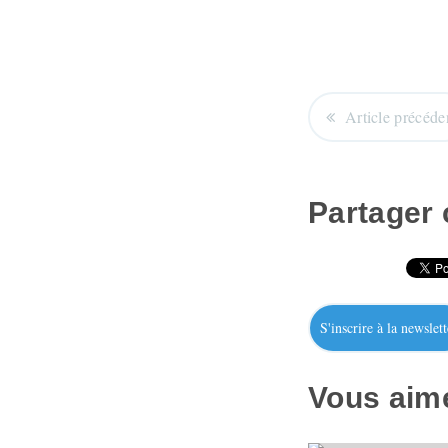
Article précéde
Partager c
S'inscrire à la newslett
Vous aime