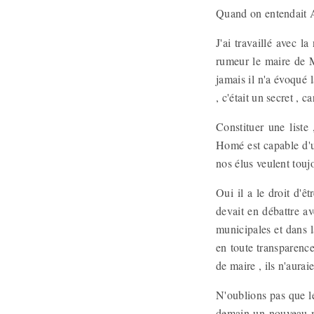
Quand on entendait An
J'ai travaillé avec l
rumeur le maire de M
jamais il n'a évoqué l
, c'était un secret , 
Constituer une liste
Homé est capable d'un
nos élus veulent touj
Oui il a le droit d'êt
devait en débattre av
municipales et dans l
en toute transparence
de maire , ils n'aurai
N'oublions pas que le 
demain un nouveau ma