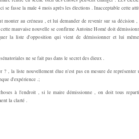
i se fasse la male 4 mois après les élections . Inacceptable cette att
t monter au créneau , et lui demander de revenir sur sa décision , 
is cette mauvaise nouvelle se confirme Antoine Homé doit démissionne
quer la liste d'opposition qui vient de démissionner et lui même
énatoriales ne se fait pas dans le secret des dieux .
 ? , la liste nouvellement élue n'est pas en mesure de représenter u
anque d'expérience .;
 choses à l'endroit , si le maire démissionne , on doit tous reparti
ent la clarté .