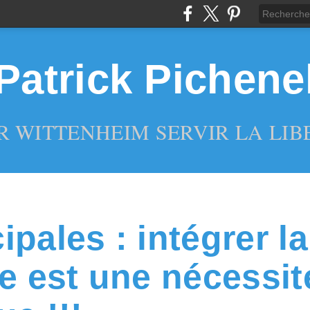
Patrick Pichene
R WITTENHEIM SERVIR LA LIBE
ipales : intégrer la
te est une nécessit