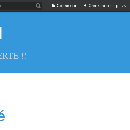
Connexion
+
Créer mon blog
l
RTE !!
é