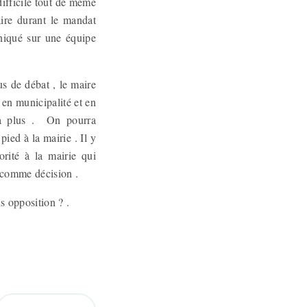
difficile tout de même
re durant le mandat
uniqué sur une équipe
us de débat , le maire
 en municipalité et en
n a plus . On pourra
ied à la mairie . Il y
rité à la mairie qui
le comme décision .
s opposition ? .
.