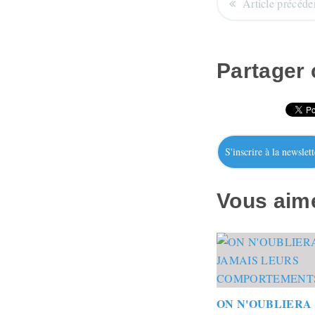
Article précéde
Partager c
S'inscrire à la newslett
Vous aime
ON N'OUBLIERA