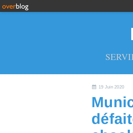
SERVI
19 Juin 2020
Munic
défai