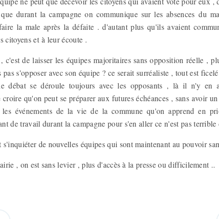
quipe ne peut que décevoir les citoyens qui avaient voté pour eux , 
 que durant la campagne on communique sur les absences du mai
faire la male après la défaite . d'autant plus qu'ils avaient comm
s citoyens et à leur écoute .
c'est de laisser les équipes majoritaires sans opposition réelle , pl
pas s'opposer avec son équipe ? ce serait surréaliste , tout est ficelé
 le débat se déroule toujours avec les opposants , là il n'y e
e croire qu'on peut se préparer aux futures échéances , sans avoir un p
 les événements de la vie de la commune qu'on apprend en prio
Tant de travail durant la campagne pour s'en aller ce n'est pas terrib
 s'inquiéter de nouvelles équipes qui sont maintenant au pouvoir san
airie , on est sans levier , plus d'accès à la presse ou difficilement .