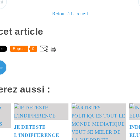
nt
Retour à l'accueil
et article
Repost
0
er
rez aussi :
JE DETESTE
IND
L'INDIFFERENCE
ELU