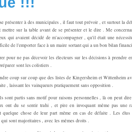
ue !!!
 présenter à des municipales , il faut tout prévoir , et surtout la dé
t mettre sur la table avant de se présenter et le dire . Me concernan
ceux qui avaient décidé de m'accompagner , qu'il était une nécessité
difficile de l'emporter face à un maire sortant qui a un bon bilan financ
rer pour ne pas décevoir les électeurs sur les décisions à prendre en
réparer sont les colistiers .
dre coup sur coup que des listes de Kingersheim et Wittenheim av
aite , laissant les vainqueurs pratiquement sans opposition .
s sont partis sans motif pour raisons personnelles , là on peut dire
ux ont du se sentir trahi , et pire en invoquant même pas une ra
t quelque chose de leur part même en cas de défaite . Les élus d
qui sont majoritaires , avec les mêmes droits .