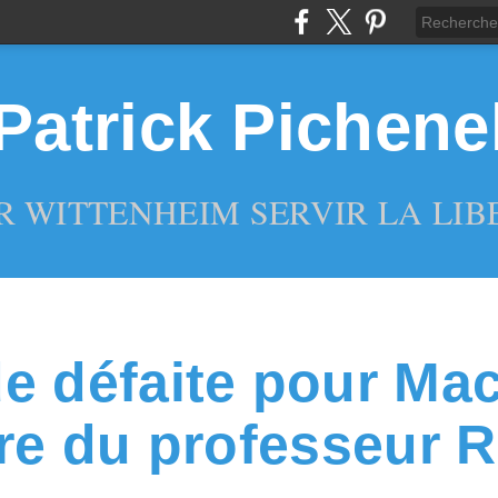
Patrick Pichene
R WITTENHEIM SERVIR LA LIBE
e défaite pour Mac
ire du professeur R