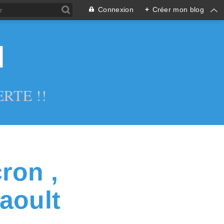
Connexion
+
Créer mon blog
l
RTE !!
ron ,
aoult