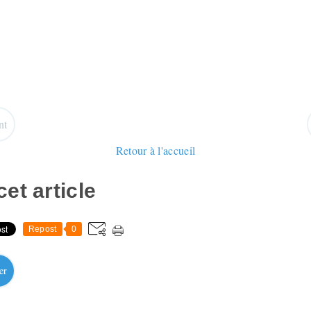
nt
Retour à l'accueil
et article
Repost
0
er