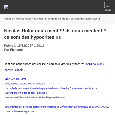
MENU
Accueil
» Nicolas Hulot nous ment !!! ils nous mentent !! ce sont des hypocrites !!!!
Nicolas Hulot nous ment !!! ils nous mentent !!
ce sont des hypocrites !!!!
Publié le 19/12/2017 à 10:13
Par
Pichenel
Tant que nous aurons des chasse-d'eau pour virer les hypocrites,
nous pourrons
garder
l'espoir...
STÉPHANE LHOMME.
Directeur de l’Observatoire du nucléaire
- Le cycle de vie d’un véhicule électrique le rend aussi polluant qu’un
véhicule thermique. Le
subventionner n’a pas de sens, explique le
directeur de l’Observatoire du nucléaire, Stéphane Lhomme.
La fabrication des batteries est tellement émettrice de CO² qu’il faut avoir parcouru de 50 000 à 100 000
km en voiture électrique pour