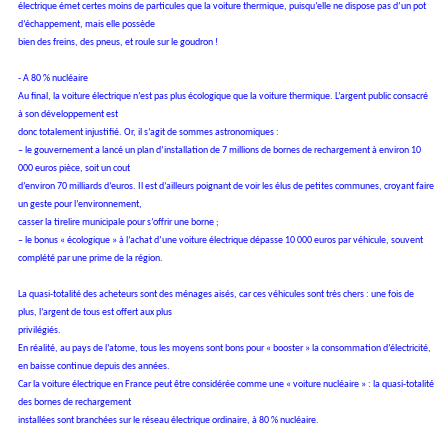
électrique émet certes moins de particules que la voiture thermique, puisqu’elle ne dispose pas d’un pot
d’échappement, mais elle possède
bien des freins, des pneus, et roule sur le goudron !
- A 80 % nucléaire
Au final, la voiture électrique n’est pas plus écologique que la voiture
thermique. L’argent public consacré
à son développement est
donc totalement injustifié. Or, il s’agit de sommes astronomiques :
– le gouvernement a lancé un plan d’installation de 7 millions de bornes de
rechargement à environ 10
000 euros pièce, soit un cout
d’environ 70 milliards d’euros. Il est d’ailleurs poignant de voir les élus
de petites communes, croyant faire
un geste pour l’environnement,
casser la tirelire municipale pour s’offrir une borne ;
– le bonus « écologique » à l’achat d’une voiture électrique dépasse 10 000
euros par véhicule, souvent
complété par une prime de la région.
La quasi-totalité des acheteurs sont des ménages aisés, car ces véhicules
sont très chers : une fois de
plus, l’argent de tous est offert aux plus
privilégiés.
En réalité, au pays de l’atome, tous les moyens sont bons pour « booster »
la consommation d’électricité,
en baisse continue depuis des années.
Car la voiture électrique en France peut être considérée comme une « voiture nucléaire » : la quasi-totalité
des bornes de rechargement
installées sont branchées sur le réseau électrique ordinaire, à 80 % nucléaire.