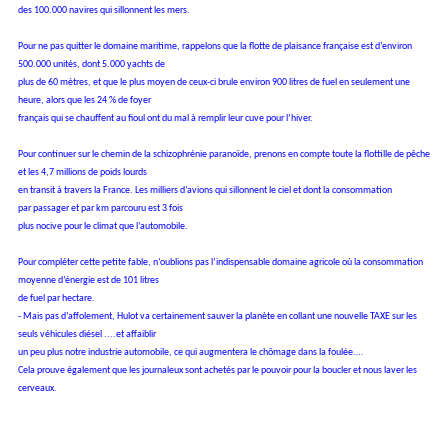
des 100.000 navires qui sillonnent les mers.
Pour ne pas quitter le domaine maritime, rappelons que la flotte de
plaisance française est d’environ
500.000 unités, dont 5.000 yachts de
plus de 60 mètres, et que le plus moyen de ceux-ci brule environ 900 litres
de fuel en seulement une
heure, alors que les 24 % de foyer
français qui se chauffent au fioul ont du mal à remplir leur cuve pour l’hiver.
Pour continuer sur le chemin de la schizophrénie paranoïde, prenons en
compte toute la flottille de pêche
et les 4,7 millions de poids lourds
en transit à travers la France.
Les milliers d’avions qui sillonnent le ciel et dont la consommation
par
passager et par km parcouru est 3 fois
plus nocive pour le climat que l’automobile.
Pour compléter cette petite fable, n’oublions pas l’indispensable domaine
agricole où la consommation
moyenne d’énergie est de 101 litres
de fuel par hectare.
- Mais pas d’affolement, Hulot va certainement sauver la planète en collant
une nouvelle TAXE sur les
seuls véhicules diésel ....et affaiblir
un peu plus notre industrie automobile, ce qui augmentera le chômage dans la foulée.…
Cela prouve également que les journaleux sont achetés par le pouvoir pour la boucler et nous laver les
cerveaux.