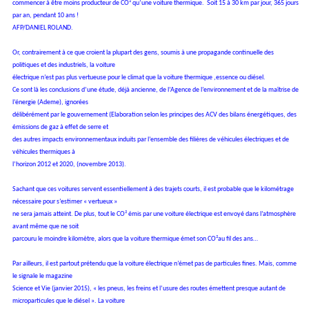
commencer à être moins producteur de CO² qu’une voiture thermique. Soit 15 à 30 km par jour, 365 jours
par an, pendant 10 ans !
AFP/DANIEL ROLAND.
Or, contrairement à ce que croient la plupart des gens, soumis à une
propagande continuelle des
politiques et des industriels, la voiture
électrique n’est pas plus vertueuse pour le climat que la voiture thermique ,
essence ou diésel.
Ce sont là les conclusions d’une étude, déjà ancienne, de l’Agence de l’environnement et de la maîtrise de
l’énergie (Ademe), ignorées
délibérément par le gouvernement (Elaboration selon les principes des ACV des bilans énergétiques, des
émissions de gaz à effet de serre et
des autres impacts environnementaux induits par l’ensemble des filières de véhicules électriques et de
véhicules thermiques à
l’horizon 2012 et 2020, (novembre 2013).
Sachant que ces voitures servent essentiellement à des trajets courts, il
est probable que le kilométrage
nécessaire pour s’estimer « vertueux »
ne sera jamais atteint. De plus, tout le CO² émis par une voiture électrique est envoyé dans l’atmosphère
avant même que ne soit
parcouru le moindre kilomètre, alors que la voiture thermique émet son CO²au fil des ans…
Par ailleurs, il est partout prétendu que la voiture électrique n’émet pas
de particules fines. Mais, comme
le signale le magazine
Science et Vie (janvier 2015), « les pneus, les freins et l’usure des routes
émettent presque autant de
microparticules que le diésel ». La voiture