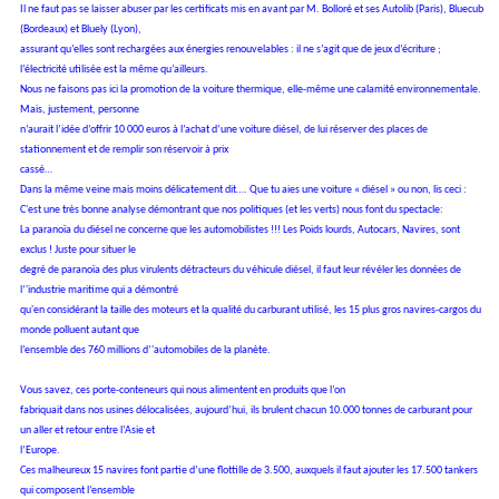
Il ne faut pas se laisser abuser par les certificats mis en avant par M.
Bolloré et ses Autolib (Paris), Bluecub
(Bordeaux) et Bluely (Lyon),
assurant qu’elles sont rechargées aux énergies renouvelables : il ne s’agit
que de jeux d’écriture ;
l’électricité utilisée est la même qu’ailleurs.
Nous ne faisons pas ici la promotion de la voiture thermique, elle-même une calamité environnementale.
Mais, justement, personne
n’aurait l’idée d’offrir 10 000 euros à l’achat d’une voiture diésel, de lui
réserver des places de
stationnement et de remplir son réservoir à prix
cassé…
Dans la même veine mais moins délicatement dit….
Que tu aies une voiture « diésel » ou non, lis ceci :
C'est une très bonne analyse démontrant que nos politiques (et les verts)
nous font du spectacle:
La paranoïa du diésel ne concerne que les automobilistes !!!
Les Poids lourds, Autocars, Navires, sont
exclus ! Juste pour situer le
degré de paranoïa des plus virulents détracteurs du véhicule diésel,
il faut leur révéler les données de
l’'industrie maritime qui a démontré
qu'en considérant la taille des moteurs et la qualité du carburant utilisé,
les 15 plus gros navires-cargos du
monde polluent autant que
l’ensemble des 760 millions d’'automobiles de la planète.
Vous savez, ces porte-conteneurs qui nous alimentent en produits que l’on
fabriquait dans nos usines délocalisées, aujourd’hui, ils brulent chacun 10.000 tonnes de carburant pour
un aller et retour entre l’Asie et
l’Europe.
Ces malheureux 15 navires font partie d’une flottille de 3.500, auxquels il
faut ajouter les 17.500 tankers
qui composent l’ensemble