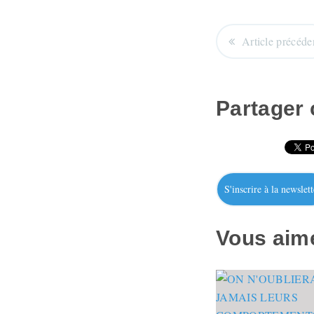
Article précéde
Partager c
S'inscrire à la newslett
Vous aime