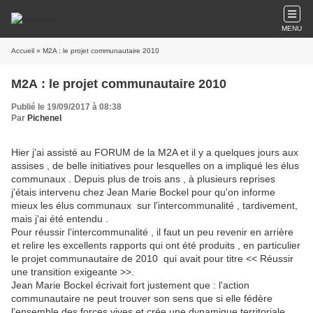
MENU
Accueil
» M2A : le projet communautaire 2010
M2A : le projet communautaire 2010
Publié le 19/09/2017 à 08:38
Par
Pichenel
Hier j'ai assisté au FORUM de la M2A et il y a quelques jours aux
assises , de belle initiatives pour lesquelles on a impliqué les élus
communaux . Depuis plus de trois ans , à plusieurs reprises
j'étais intervenu chez Jean Marie Bockel pour qu'on informe
mieux les élus communaux sur l'intercommunalité , tardivement,
mais j'ai été entendu .
Pour réussir l'intercommunalité , il faut un peu revenir en arrière
et relire les excellents rapports qui ont été produits , en particulier
le projet communautaire de 2010 qui avait pour titre << Réussir
une transition exigeante >>.
Jean Marie Bockel écrivait fort justement que : l'action
communautaire ne peut trouver son sens que si elle fédère
l'ensemble des forces vives et crée une dynamique territoriale ,