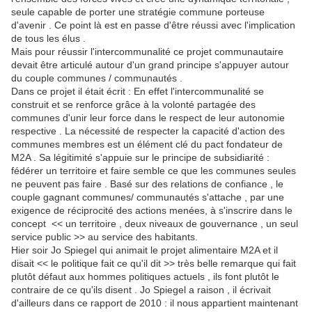
seule capable de porter une stratégie commune porteuse
d'avenir . Ce point là est en passe d'être réussi avec l'implication
de tous les élus .
Mais pour réussir l'intercommunalité ce projet communautaire
devait être articulé autour d'un grand principe s'appuyer autour
du couple communes / communautés .
Dans ce projet il était écrit : En effet l'intercommunalité se
construit et se renforce grâce à la volonté partagée des
communes d'unir leur force dans le respect de leur autonomie
respective . La nécessité de respecter la capacité d'action des
communes membres est un élément clé du pact fondateur de
M2A . Sa légitimité s'appuie sur le principe de subsidiarité :
fédérer un territoire et faire semble ce que les communes seules
ne peuvent pas faire . Basé sur des relations de confiance , le
couple gagnant communes/ communautés s'attache , par une
exigence de réciprocité des actions menées, à s'inscrire dans le
concept << un territoire , deux niveaux de gouvernance , un seul
service public >> au service des habitants.
Hier soir Jo Spiegel qui animait le projet alimentaire M2A et il
disait << le politique fait ce qu'il dit >> très belle remarque qui fait
plutôt défaut aux hommes politiques actuels , ils font plutôt le
contraire de ce qu'ils disent . Jo Spiegel a raison , il écrivait
d'ailleurs dans ce rapport de 2010 : il nous appartient maintenant