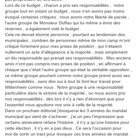
Lors de ce budget , chacun a pris ses responsabilités , notre
groupe tout en votant ce budget , nous n'en avons pas moins
évoqué certaines critiques , nous avons notre liberté de parole ,
l'autre groupe de Monsieur Duffau qui lui même a émis des
réserves , a également voté le budget .
Cela ne devrait étonné personne , pourtant au lendemain des
municipales , combien de personnes même de mon camp m'ont
critiqué fortement pour mes prises de position , qui n'étaient
nullement un acte d'allégeance à la majorité , mais simplement
un élu responsable qui prenait ses responsabilités . Mes anciens
amis n'ont pas compris mes prises de position , en affirmant à
chaque que c'était l'autre groupe qui était la véritable opposition ,
ce même groupe pourtant comme notre groupe prend aussi ses
responsabilités , sans dire oui à tout ils font leur travail pour
Wittenheim comme nous . Notre groupe à une responsabilité
particulière dans la victoire de la majorité , ou nous avons pris
nos responsabilités , dès lors il n'y a rien d'étonnant que pour
l'essentiel nous ajoutions nos voix à celle de la majorité.
Dans un prochain éditorial j'évoquerai les 3 années du mandat
municipal qui vient de s'achever , j'ai un peu l'impression que
certains aimeraient refaire l'histoire , il n'y a qu'une histoire pour
cette élection , il n'y en a pas deux . Ce sera l'occasion pour
moi de sortir un tract pour évoquer ces trois années de mandat .