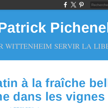
Patrick Pichene
R WITTENHEIM SERVIR LA LIBE
in à la fraîche bel
e dans les vignes 