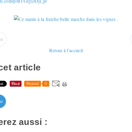
ram.com/p/BTGfgDDjl_p/
nt
Retour à l'accueil
et article
Repost
0
er
rez aussi :