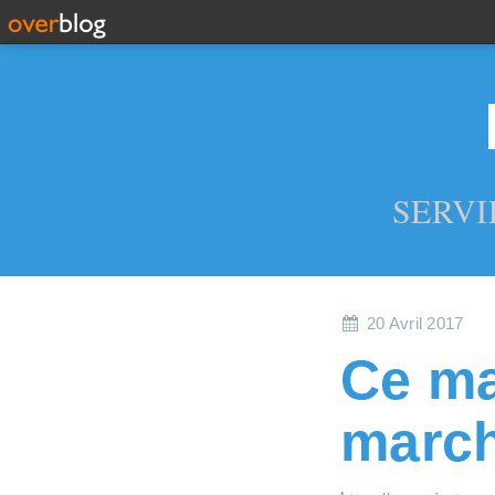
SERVI
20 Avril 2017
Ce mat
march