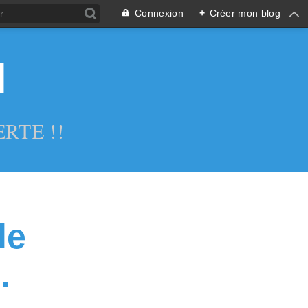
Connexion
+
Créer mon blog
l
RTE !!
le
.