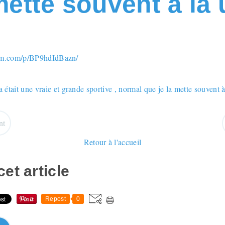
 mette souvent à la
ram.com/p/BP9hdIdBazn/
nt
Retour à l'accueil
et article
Repost
0