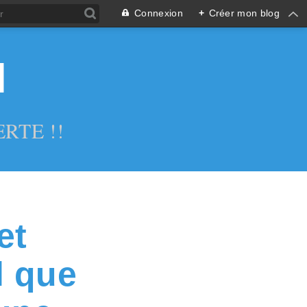
Connexion
+
Créer mon blog
l
RTE !!
et
l que