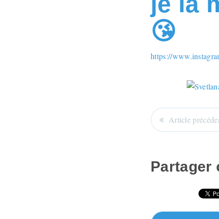
je la
😘
https://www.instag
Article précéde
Partager c