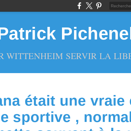
Patrick Pichene
R WITTENHEIM SERVIR LA LIBE
na était une vraie 
e sportive , norma