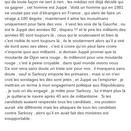
qui de toute façon ne sert à rien , les médias ont déjà décidé qui
va gagner , cet homme est Juppé . Voilà un homme qui en 1981
ne voulait pas voir d'étrangers en France , qui vient de faire un
virage à 180 degrès , maintenant il aime les musulmans
uniquement pour faire des voix , il veut les voix de la Gauche , ou
est le Juppé des années 80 , disparu !!! et le pire les militants des
années 80 sont toujours là , ceux qui le soutenaient et bien là
c'est risible ils sont toujours là , ils le soutiennent alors qu'il a viré
de bord avec ses idées , c'est à croire qu'on peut faire croire
n'importe quoi aux militants , si demain Juppé promet que la
moutarde de Dijon sera rouge , ils militeront pour une moutarde
rouge , c'est à peine croyable , dans quel monde vivons nous .
Ce soir sera sans doute un triste soir pour moi , il marquera sans
doute , sauf si Sarkozy emporte les primaires , mais si on n'en
croit les sondages les dès sont jetés , et Juppé va l'emporter , je
mettrais un terme à mon engagement politique aux Républicains
, je suis un élu engagé , je milite pour Sarkozy , lui n'étant plus là
, je quitterai le navire après 40 ans de militantisme . Si les
candidats avaient respectés tous les candidats , ma position
aurait été différente mais les attaques de tous les candidats
contre Sarkozy , alors qu'il en avait fait des ministres est
insupportable .