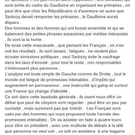
sont sortis du cadre du Gaullisme en organisant les primaires , on
peut dire que chez les Républicains si d'aventure un autre que
Sarkozy devait remporter les primaires , le Gaullisme aurait
disparu .
Des hommes et des femmes qui ont bossé ensemble et qui se
balancent des petites phrases assassines par médias interposés
, ils sont la la honte .
De toute cette mascarade , que pensent les Français , on n'en
voit les résultats , ils sont lasses , fatigués , ne veulent plus
écouter émissions politiques , seul Sarkozy évite le naufrage
dans les taux d'écoute , pour tout le reste , nos responsables
n'intéressent plus personne .
L'analyse est toute simple de Gauche comme de Droite , tout le
monde est fatigué de promesses intenables , d'impôts qui
augmentent en permanence , une insécurité qui galop et surtout
une France qui change d'identité .
Ce soir dans cette lassitude générale , ils osent nous offrir un
débat que peut de citoyens vont regarder , peut être un peu par
curiosité , mais surement pas par intérêt . Les Français sont
usés par des hommes qui nous proposent toute l'année des
promesses intenables . On va assister en faite à quatre tours
pour élire un président , avec une mutitude de débats à la télé
que personne ne veut voir , ce soit on assistera à une bagarre