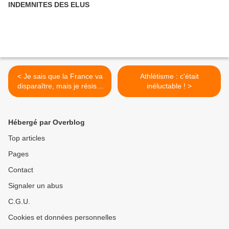
INDEMNITES DES ELUS
< Je sais que la France va
Athlétisme : c'était
disparaître, mais je résiste
inéluctable ! >
encore un peu
Hébergé par Overblog
Top articles
Pages
Contact
Signaler un abus
C.G.U.
Cookies et données personnelles