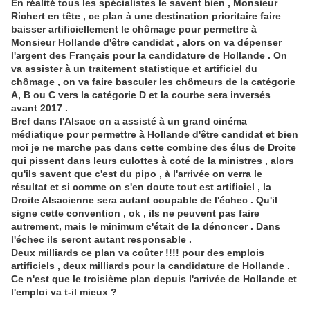
En réalité tous les spécialistes le savent bien , Monsieur
Richert en tête , ce plan à une destination prioritaire faire
baisser artificiellement le chômage pour permettre à
Monsieur Hollande d'être candidat , alors on va dépenser
l'argent des Français pour la candidature de Hollande . On
va assister à un traitement statistique et artificiel du
chômage , on va faire basculer les chômeurs de la catégorie
A, B ou C vers la catégorie D et la courbe sera inversés
avant 2017 .
Bref dans l'Alsace on a assisté à un grand cinéma
médiatique pour permettre à Hollande d'être candidat et bien
moi je ne marche pas dans cette combine des élus de Droite
qui pissent dans leurs culottes à coté de la ministres , alors
qu'ils savent que c'est du pipo , à l'arrivée on verra le
résultat et si comme on s'en doute tout est artificiel , la
Droite Alsacienne sera autant coupable de l'échec . Qu'il
signe cette convention , ok , ils ne peuvent pas faire
autrement, mais le minimum c'était de la dénoncer . Dans
l'échec ils seront autant responsable .
Deux milliards ce plan va coûter !!!! pour des emplois
artificiels , deux milliards pour la candidature de Hollande .
Ce n'est que le troisième plan depuis l'arrivée de Hollande et
l'emploi va t-il mieux ?