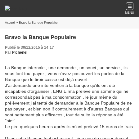
MENU
Accueil
» Bravo la Banque Populaire
Bravo la Banque Populaire
Publié le 30/12/2015 à 14:17
Par
Pichenel
La Banque infernale , une demande , un souci , un service , ils
vous font tout payer , vous n'avez pas ouvert les portes de la
Banque que le tiroir caisse est déjà ouvert .
J'ai demandé une intervention à la Banque qu'ils ont été
incapables d'organiser , ENGIE m'a prélevé une somme qui ne
correspondait pas à ma consommation , le jour même du
prélèvement j'ai tenté de demander à la Banque Populaire de ne
pas payer , et bien non !! contrairement à d'autres Banques qui
sont nettement plus efficaces , tout de suite la réponse a été
"niet".
Le pire quelques heures après ils m'ont prélevé 15 euros de frais
.
Dans cette Banque tout est payant , rien que de passer devant