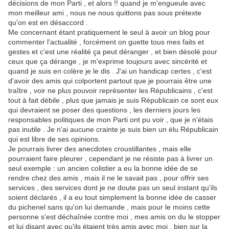
décisions de mon Parti , et alors !! quand je m'engueule avec
mon meilleur ami , nous ne nous quittons pas sous prétexte
qu'on est en désaccord .
Me concernant étant pratiquement le seul à avoir un blog pour
commenter l'actualité , forcément on guette tous mes faits et
gestes et c'est une réalité ça peut déranger , et bien désolé pour
ceux que ça dérange , je m'exprime toujours avec sincérité et
quand je suis en colère je le dis . J'ai un handicap certes , c'est
d'avoir des amis qui colportent partout que je pourrais être une
traître , voir ne plus pouvoir représenter les Républicains , c'est
tout à fait débile , plus que jamais je suis Républicain ce sont eux
qui devraient se poser des questions , les derniers jours les
responsables politiques de mon Parti ont pu voir , que je n'étais
pas inutile . Je n'ai aucune crainte je suis bien un élu Républicain
qui est libre de ses opinions.
Je pourrais livrer des anecdotes croustillantes , mais elle
pourraient faire pleurer , cependant je ne résiste pas à livrer un
seul exemple : un ancien colistier a eu la bonne idée de se
rendre chez des amis , mais il ne le savait pas , pour offrir ses
services , des services dont je ne doute pas un seul instant qu'ils
soient déclarés , il a eu tout simplement la bonne idée de casser
du pichenel sans qu'on lui demande , mais pour le moins cette
personne s'est déchaînée contre moi , mes amis on du le stopper
et lui disant avec qu'ils étaient très amis avec moi , bien sur la