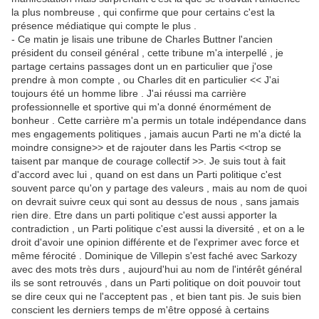
la plus nombreuse , qui confirme que pour certains c'est la
présence médiatique qui compte le plus .
- Ce matin je lisais une tribune de Charles Buttner l'ancien
président du conseil général , cette tribune m'a interpellé , je
partage certains passages dont un en particulier que j'ose
prendre à mon compte , ou Charles dit en particulier << J'ai
toujours été un homme libre . J'ai réussi ma carrière
professionnelle et sportive qui m'a donné énormément de
bonheur . Cette carrière m'a permis un totale indépendance dans
mes engagements politiques , jamais aucun Parti ne m'a dicté la
moindre consigne>> et de rajouter dans les Partis <<trop se
taisent par manque de courage collectif >>. Je suis tout à fait
d'accord avec lui , quand on est dans un Parti politique c'est
souvent parce qu'on y partage des valeurs , mais au nom de quoi
on devrait suivre ceux qui sont au dessus de nous , sans jamais
rien dire. Etre dans un parti politique c'est aussi apporter la
contradiction , un Parti politique c'est aussi la diversité , et on a le
droit d'avoir une opinion différente et de l'exprimer avec force et
même férocité . Dominique de Villepin s'est faché avec Sarkozy
avec des mots très durs , aujourd'hui au nom de l'intérêt général
ils se sont retrouvés , dans un Parti politique on doit pouvoir tout
se dire ceux qui ne l'acceptent pas , et bien tant pis. Je suis bien
conscient les derniers temps de m'être opposé à certains