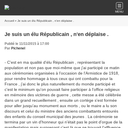
MENU
Accueil
» Je suis un élu Républicain , n'en déplaise .
Je suis un élu Républicain , n'en déplaise .
Publié le 11/11/2015 à 17:00
Par
Pichenel
- C'est en ma qualité d'élu Républicain , représentant la
population et non pas que moi-même que j'ai participé ce matin
aux cérémonies organisées à l'occasion de l'Armistice de 1918,
pour rendre hommage à tous ceux qui ont combattu pour la
France , j'ai donc le plus naturellement du monde participé et
c'est le minimum qu'on pouvait faire participer à l'office religieux
en mémoire des victimes de guerre , cette messe a été célébrée
dans un grand recueillement , ensuite un cortège s'est formée
pour aller jusqu'au monument aux morts , ou le maire a lu son
discours et celui du ministre des anciens combattants entourés
des enfants du conseil municipal des jeunes . La cérémonie se
termina par un vin d'honneur qui n'était pas le point d'orgue de la
manifestation mais surprenant c'est là que se trouvait l'affluence